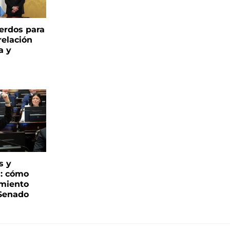
uerdos para
relación
a y
s y
s: cómo
imiento
 Senado