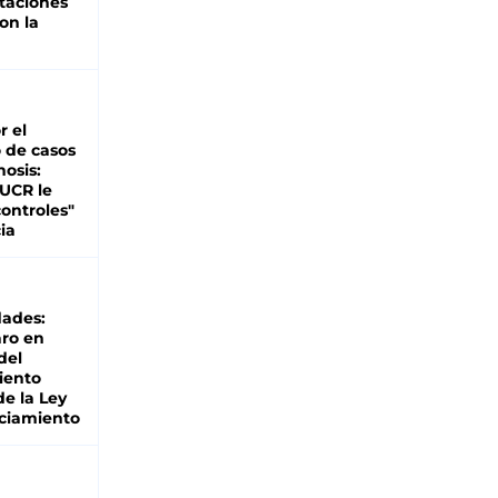
rtaciones
on la
d
r el
 de casos
nosis:
 UCR le
ontroles"
ia
dades:
ro en
del
iento
de la Ley
ciamiento