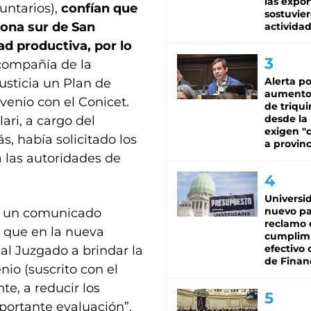
las expo
untarios),
confían que
sostuvier
zona sur de San
activida
d productiva, por lo
a compañía de la
Alerta po
usticia un Plan de
aumento
venio con el Conicet.
de triqui
desde la
ari, a cargo del
exigen "c
, había solicitado los
a provinc
 las autoridades de
Universi
nuevo pa
ió un comunicado
reclamo 
a que en la nueva
cumplim
efectivo 
al Juzgado a brindar la
de Finan
io (suscrito con el
te, a reducir los
portante evaluación”.