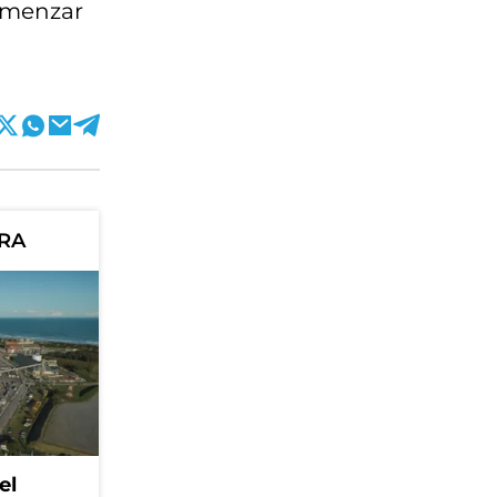
comenzar
ORA
el