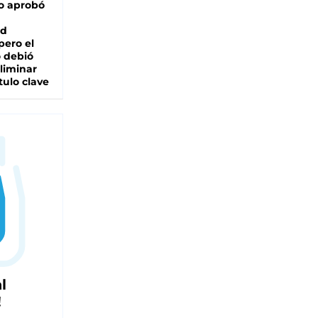
o aprobó
ad
pero el
 debió
liminar
tulo clave
l
!