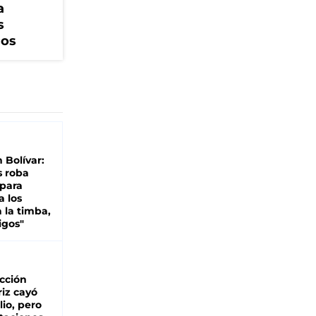
a
s
cos
n Bolívar:
s roba
 para
a los
 la timba,
igos"
cción
iz cayó
lio, pero