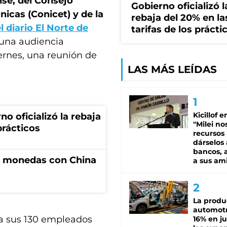
nse, del Consejo
Gobierno oficializó l
nicas (Conicet) y de la
rebaja del 20% en la
 diario El Norte de
tarifas de los prácti
 una audiencia
ernes, una reunión de
LAS MÁS LEÍDAS
Kicillof e
no oficializó la rebaja
"Milei no
prácticos
recursos
dárselos 
bancos, a
e monedas con China
a sus am
La produ
automotr
 a sus 130 empleados
16% en ju