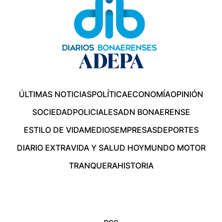
ÚLTIMAS NOTICIAS
POLÍTICA
ECONOMÍA
OPINIÓN
SOCIEDAD
POLICIALES
ADN BONAERENSE
ESTILO DE VIDA
MEDIOS
EMPRESAS
DEPORTES
DIARIO EXTRA
VIDA Y SALUD HOY
MUNDO MOTOR
TRANQUERA
HISTORIA