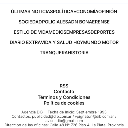
ÚLTIMAS NOTICIAS
POLÍTICA
ECONOMÍA
OPINIÓN
SOCIEDAD
POLICIALES
ADN BONAERENSE
ESTILO DE VIDA
MEDIOS
EMPRESAS
DEPORTES
DIARIO EXTRA
VIDA Y SALUD HOY
MUNDO MOTOR
TRANQUERA
HISTORIA
RSS
Contacto
Términos y Condiciones
Política de cookies
Agencia DIB - Fecha de Inicio: Septiembre 1993
Contactos:
publicidad@dib.com.ar
/
vpignaton@dib.com.ar
/
avisosdib@gmail.com
Dirección de las oficinas: Calle 48 Nº 726 Piso 4, La Plata; Provincia