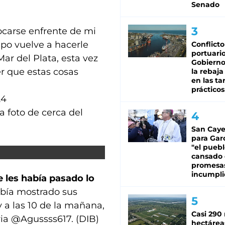
Senado
ocarse enfrente de mi
po vuelve a hacerle
Conflicto
portuario
ar del Plata, esta vez
Gobierno 
r que estas cosas
la rebaja
en las tar
prácticos
24
a foto de cerca del
San Caye
para Gar
"el puebl
cansado
promesa
incumpli
 les había pasado lo
bía mostrado sus
 a las 10 de la mañana,
Casi 290 
aria @Agussss617. (DIB)
hectárea