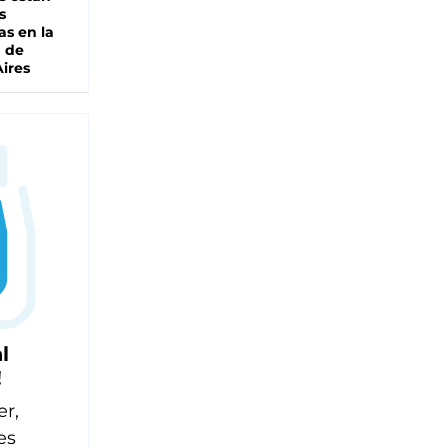
s
as en la
a de
ires
l
!
er,
es