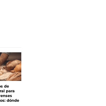
os de
ral para
renses
ños: dónde