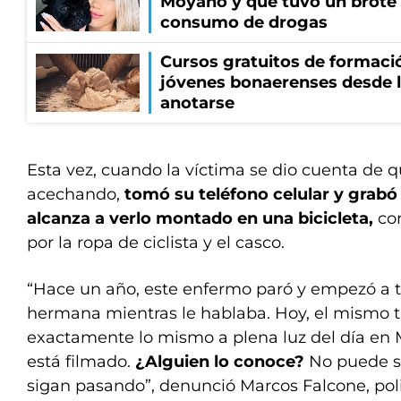
Moyano y que tuvo un brote
consumo de drogas
Cursos gratuitos de formació
jóvenes bonaerenses desde l
anotarse
Esta vez, cuando la víctima se dio cuenta de q
acechando,
tomó su teléfono celular y grabó 
alcanza a verlo montado en una bicicleta,
con
por la ropa de ciclista y el casco.
“Hace un año, este enfermo paró y empezó a t
hermana mientras le hablaba. Hoy, el mismo t
exactamente lo mismo a plena luz del día en M
está filmado.
¿Alguien lo conoce?
No puede s
sigan pasando”, denunció Marcos Falcone, poli