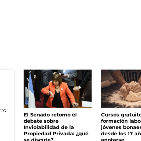
El Senado retomó el
Cursos gratuit
debate sobre
formación labo
Inviolabilidad de la
jóvenes bonae
Propiedad Privada: ¿qué
desde los 17 a
se discute?
anotarse