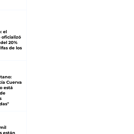
: el
oficializó
 del 20%
ifas de los
tano:
cía Cuerva
o está
 de
s
das"
mil
s están