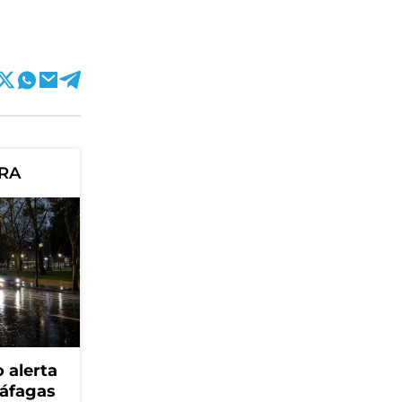
ORA
 alerta
ráfagas