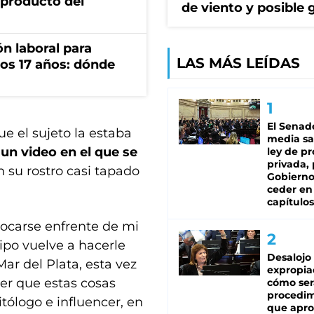
 producto del
de viento y posible 
n laboral para
LAS MÁS LEÍDAS
os 17 años: dónde
El Senad
ue el sujeto la estaba
media sa
un video en el que se
ley de p
privada, 
 su rostro casi tapado
Gobierno
ceder en
capítulos
ocarse enfrente de mi
ipo vuelve a hacerle
Desalojo
ar del Plata, esta vez
expropia
er que estas cosas
cómo ser
procedi
tólogo e influencer, en
que apro