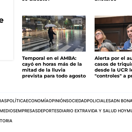
e
Temporal en el AMBA:
Alerta por el 
cayó en horas más de la
casos de triqui
mitad de la lluvia
desde la UCR l
prevista para todo agosto
"controles" a p
IAS
POLÍTICA
ECONOMÍA
OPINIÓN
SOCIEDAD
POLICIALES
ADN BONA
MEDIOS
EMPRESAS
DEPORTES
DIARIO EXTRA
VIDA Y SALUD HOY
M
STORIA