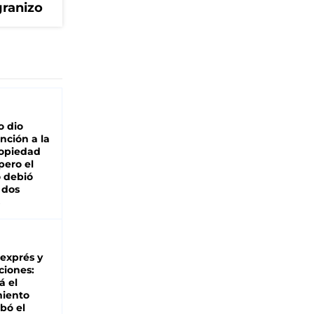
granizo
o dio
nción a la
ropiedad
pero el
 debió
 dos
 exprés y
ciones:
á el
miento
bó el