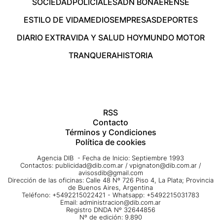
SOCIEDAD
POLICIALES
ADN BONAERENSE
ESTILO DE VIDA
MEDIOS
EMPRESAS
DEPORTES
DIARIO EXTRA
VIDA Y SALUD HOY
MUNDO MOTOR
TRANQUERA
HISTORIA
RSS
Contacto
Términos y Condiciones
Política de cookies
Agencia DIB - Fecha de Inicio: Septiembre 1993
Contactos:
publicidad@dib.com.ar
/
vpignaton@dib.com.ar
/
avisosdib@gmail.com
Dirección de las oficinas: Calle 48 Nº 726 Piso 4, La Plata; Provincia
de Buenos Aires, Argentina
Teléfono: +5492215022421 - Whatsapp: +5492215031783
Email:
administracion@dib.com.ar
Registro DNDA Nº 32644856
Nº de edición: 9.890