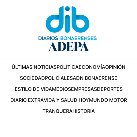
ÚLTIMAS NOTICIAS
POLÍTICA
ECONOMÍA
OPINIÓN
SOCIEDAD
POLICIALES
ADN BONAERENSE
ESTILO DE VIDA
MEDIOS
EMPRESAS
DEPORTES
DIARIO EXTRA
VIDA Y SALUD HOY
MUNDO MOTOR
TRANQUERA
HISTORIA