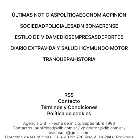
ÚLTIMAS NOTICIAS
POLÍTICA
ECONOMÍA
OPINIÓN
SOCIEDAD
POLICIALES
ADN BONAERENSE
ESTILO DE VIDA
MEDIOS
EMPRESAS
DEPORTES
DIARIO EXTRA
VIDA Y SALUD HOY
MUNDO MOTOR
TRANQUERA
HISTORIA
RSS
Contacto
Términos y Condiciones
Política de cookies
Agencia DIB - Fecha de Inicio: Septiembre 1993
Contactos:
publicidad@dib.com.ar
/
vpignaton@dib.com.ar
/
avisosdib@gmail.com
Dirección de las oficinas: Calle 48 Nº 726 Piso 4, La Plata; Provincia