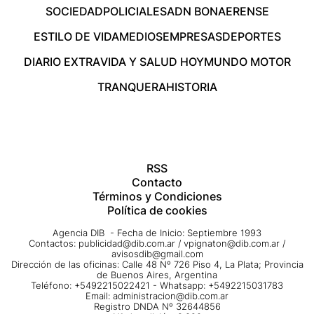
SOCIEDAD
POLICIALES
ADN BONAERENSE
ESTILO DE VIDA
MEDIOS
EMPRESAS
DEPORTES
DIARIO EXTRA
VIDA Y SALUD HOY
MUNDO MOTOR
TRANQUERA
HISTORIA
RSS
Contacto
Términos y Condiciones
Política de cookies
Agencia DIB - Fecha de Inicio: Septiembre 1993
Contactos:
publicidad@dib.com.ar
/
vpignaton@dib.com.ar
/
avisosdib@gmail.com
Dirección de las oficinas: Calle 48 Nº 726 Piso 4, La Plata; Provincia
de Buenos Aires, Argentina
Teléfono: +5492215022421 - Whatsapp: +5492215031783
Email:
administracion@dib.com.ar
Registro DNDA Nº 32644856