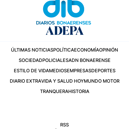
ÚLTIMAS NOTICIAS
POLÍTICA
ECONOMÍA
OPINIÓN
SOCIEDAD
POLICIALES
ADN BONAERENSE
ESTILO DE VIDA
MEDIOS
EMPRESAS
DEPORTES
DIARIO EXTRA
VIDA Y SALUD HOY
MUNDO MOTOR
TRANQUERA
HISTORIA
RSS