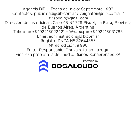
Agencia DIB - Fecha de Inicio: Septiembre 1993
Contactos:
publicidad@dib.com.ar
/
vpignaton@dib.com.ar
/
avisosdib@gmail.com
Dirección de las oficinas: Calle 48 Nº 726 Piso 4, La Plata; Provincia
de Buenos Aires, Argentina
Teléfono: +5492215022421 - Whatsapp: +5492215031783
Email:
administracion@dib.com.ar
Registro DNDA Nº 32644856
Nº de edición: 9.890
Editor Responsable: Gonzalo Julián Irazoqui
Empresa propietaria del medio: Diarios Bonaerenses SA