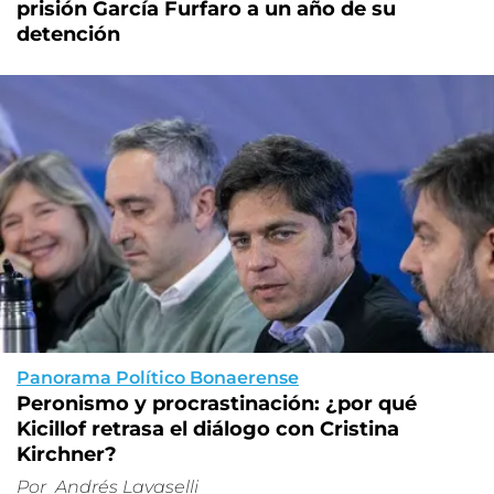
prisión García Furfaro a un año de su
detención
Panorama Político Bonaerense
Peronismo y procrastinación: ¿por qué
Kicillof retrasa el diálogo con Cristina
Kirchner?
Por
Andrés Lavaselli