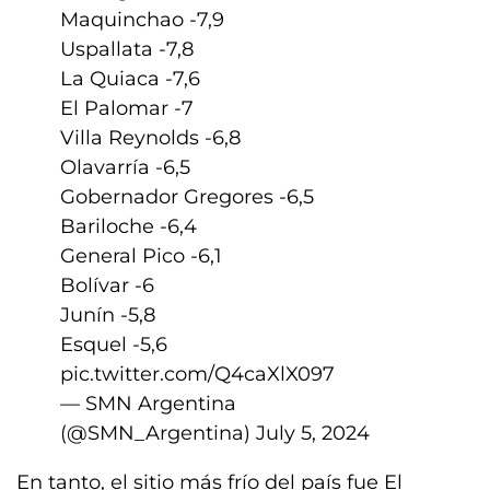
Maquinchao -7,9
Uspallata -7,8
La Quiaca -7,6
El Palomar -7
Villa Reynolds -6,8
Olavarría -6,5
Gobernador Gregores -6,5
Bariloche -6,4
General Pico -6,1
Bolívar -6
Junín -5,8
Esquel -5,6
pic.twitter.com/Q4caXlX097
— SMN Argentina
(@SMN_Argentina)
July 5, 2024
En tanto, el sitio más frío del país fue El