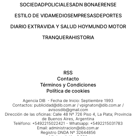
SOCIEDAD
POLICIALES
ADN BONAERENSE
ESTILO DE VIDA
MEDIOS
EMPRESAS
DEPORTES
DIARIO EXTRA
VIDA Y SALUD HOY
MUNDO MOTOR
TRANQUERA
HISTORIA
RSS
Contacto
Términos y Condiciones
Política de cookies
Agencia DIB - Fecha de Inicio: Septiembre 1993
Contactos:
publicidad@dib.com.ar
/
vpignaton@dib.com.ar
/
avisosdib@gmail.com
Dirección de las oficinas: Calle 48 Nº 726 Piso 4, La Plata; Provincia
de Buenos Aires, Argentina
Teléfono: +5492215022421 - Whatsapp: +5492215031783
Email:
administracion@dib.com.ar
Registro DNDA Nº 32644856