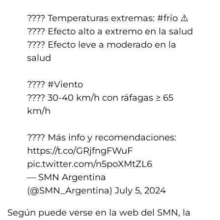
???? Temperaturas extremas:
#frío
⚠️
???? Efecto alto a extremo en la salud
???? Efecto leve a moderado en la
salud
????️
#Viento
???? 30-40 km/h con ráfagas ≥ 65
km/h
???? Más info y recomendaciones:
https://t.co/GRjfngFWuF
pic.twitter.com/n5poXMtZL6
— SMN Argentina
(@SMN_Argentina)
July 5, 2024
Según puede verse en la web del SMN, la