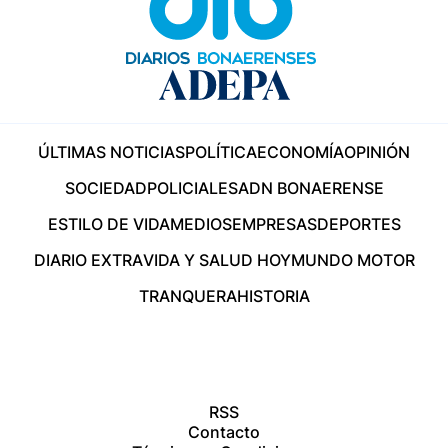
ÚLTIMAS NOTICIAS
POLÍTICA
ECONOMÍA
OPINIÓN
SOCIEDAD
POLICIALES
ADN BONAERENSE
ESTILO DE VIDA
MEDIOS
EMPRESAS
DEPORTES
DIARIO EXTRA
VIDA Y SALUD HOY
MUNDO MOTOR
TRANQUERA
HISTORIA
RSS
Contacto