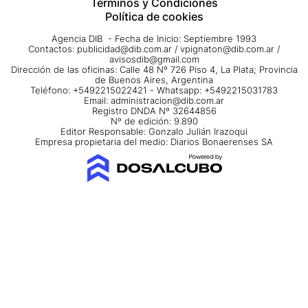
Términos y Condiciones
Política de cookies
Agencia DIB - Fecha de Inicio: Septiembre 1993
Contactos:
publicidad@dib.com.ar
/
vpignaton@dib.com.ar
/
avisosdib@gmail.com
Dirección de las oficinas: Calle 48 Nº 726 Piso 4, La Plata; Provincia
de Buenos Aires, Argentina
Teléfono: +5492215022421 - Whatsapp: +5492215031783
Email:
administracion@dib.com.ar
Registro DNDA Nº 32644856
Nº de edición: 9.890
Editor Responsable: Gonzalo Julián Irazoqui
Empresa propietaria del medio: Diarios Bonaerenses SA