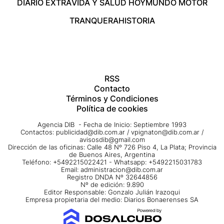
DIARIO EXTRA
VIDA Y SALUD HOY
MUNDO MOTOR
TRANQUERA
HISTORIA
RSS
Contacto
Términos y Condiciones
Política de cookies
Agencia DIB - Fecha de Inicio: Septiembre 1993
Contactos:
publicidad@dib.com.ar
/
vpignaton@dib.com.ar
/
avisosdib@gmail.com
Dirección de las oficinas: Calle 48 Nº 726 Piso 4, La Plata; Provincia
de Buenos Aires, Argentina
Teléfono: +5492215022421 - Whatsapp: +5492215031783
Email:
administracion@dib.com.ar
Registro DNDA Nº 32644856
Nº de edición: 9.890
Editor Responsable: Gonzalo Julián Irazoqui
Empresa propietaria del medio: Diarios Bonaerenses SA