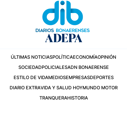
ÚLTIMAS NOTICIAS
POLÍTICA
ECONOMÍA
OPINIÓN
SOCIEDAD
POLICIALES
ADN BONAERENSE
ESTILO DE VIDA
MEDIOS
EMPRESAS
DEPORTES
DIARIO EXTRA
VIDA Y SALUD HOY
MUNDO MOTOR
TRANQUERA
HISTORIA