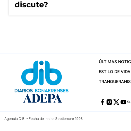
discute?
ÚLTIMAS NOTIC
ESTILO DE VIDA
TRANQUERA
HI
Su
Agencia DIB - Fecha de Inicio: Septiembre 1993
Contactos:
publicidad@dib.com.ar
/
vpignaton@dib.com.ar
/
avisosdib@gmail
Dirección de las oficinas: Calle 48 Nº 726 Piso 4, La Plata; Provincia de Buen