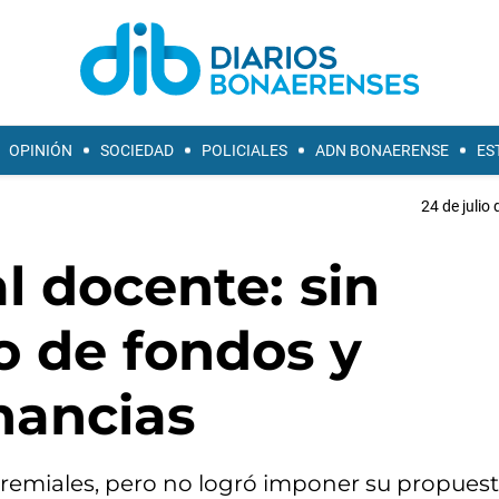
OPINIÓN
SOCIEDAD
POLICIALES
ADN BONAERENSE
ES
24 de julio
l docente: sin
o de fondos y
nancias
gremiales, pero no logró imponer su propuest