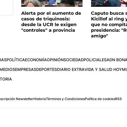
Alerta por el aumento de
Caputo busca s
casos de triquinosis:
Kicillof al ring 
desde la UCR le exigen
que no compita
"controles" a provincia
presidencia: "R
amigo"
IAS
POLÍTICA
ECONOMÍA
OPINIÓN
SOCIEDAD
POLICIALES
ADN BONA
MEDIOS
EMPRESAS
DEPORTES
DIARIO EXTRA
VIDA Y SALUD HOY
M
STORIA
scripción Newsletter
Historia
Términos y Condiciones
Política de cookies
RSS
.com
os Aires, Argentina