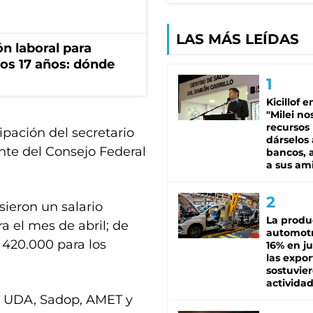
LAS MÁS LEÍDAS
n laboral para
os 17 años: dónde
Kicillof e
"Milei no
recursos
cipación del secretario
dárselos 
ente del Consejo Federal
bancos, a
a sus am
sieron un salario
La produ
 el mes de abril; de
automotr
 420.000 para los
16% en ju
las expo
sostuvier
activida
a, UDA, Sadop, AMET y