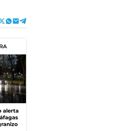
ORA
 alerta
ráfagas
granizo