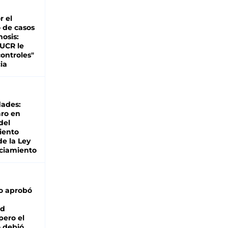
r el
 de casos
nosis:
 UCR le
ontroles"
ia
dades:
ro en
del
iento
de la Ley
ciamiento
o aprobó
ad
pero el
 debió