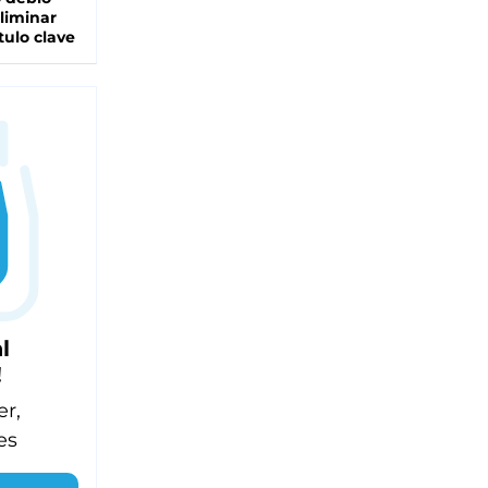
liminar
tulo clave
l
!
er,
es