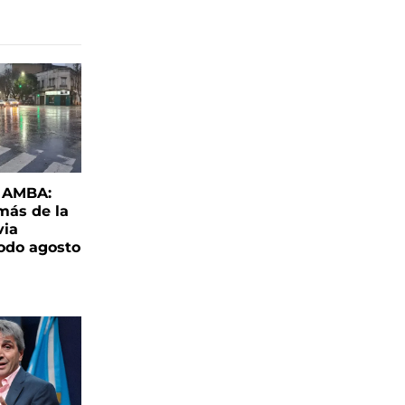
l AMBA:
más de la
via
todo agosto