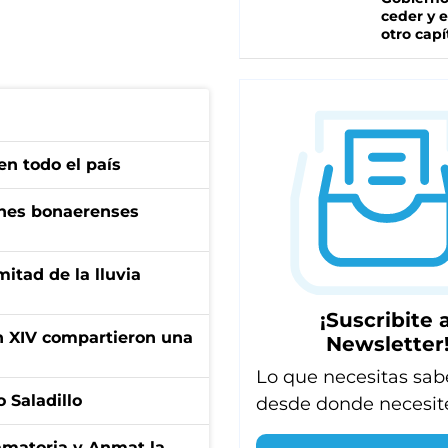
ceder y e
otro capí
en todo el país
enes bonaerenses
itad de la lluvia
¡Suscribite a
ón XIV compartieron una
Newsletter
Lo que necesitas sab
 Saladillo
desde donde necesit
amatoria y Anmat la