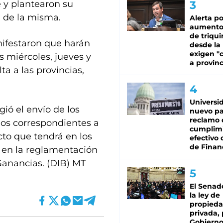
e y plantearon su
a de la misma.
Alerta po
aumento
de triqui
nifestaron que harán
desde la
exigen "c
s miércoles, jueves y
a provinc
ta a las provincias,
Universi
ió el envío de los
nuevo pa
reclamo 
dos correspondientes a
cumplim
cto que tendrá en los
efectivo 
de Finan
o en la reglamentación
Ganancias. (DIB) MT
El Senad
la ley de
propied
privada, 
Gobierno