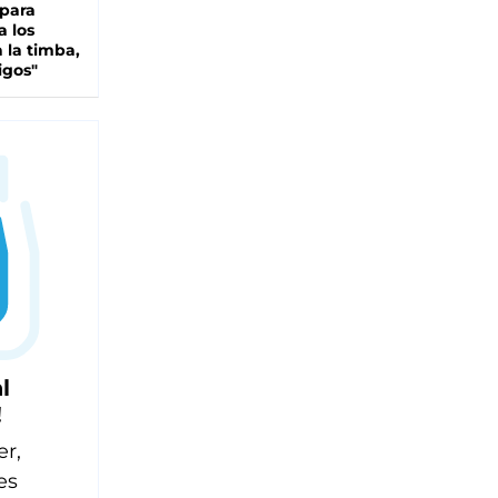
 para
a los
 la timba,
igos"
l
!
er,
es