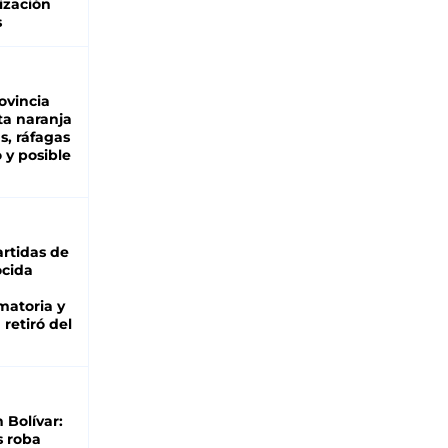
ización
s
ovincia
ta naranja
as, ráfagas
 y posible
rtidas de
cida
matoria y
retiró del
n Bolívar:
s roba