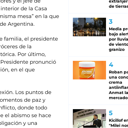
ores y el jefe de
extranjer
de tierra
interior de la Casa
a misma mesa” en la que
 de Argentina.
Media pr
bajo aler
 familia, el presidente
por lluvi
de viento
róceres de la
granizo
órica. Por último,
l Presidente pronunció
ión, en el que
Roban pa
una cono
crema
antiinfla
exión. Los puntos de
Anmat la 
mercado
momentos de paz y
nflicto, donde todo
e el abismo se hace
Kicillof e
bligación y una
"Milei no