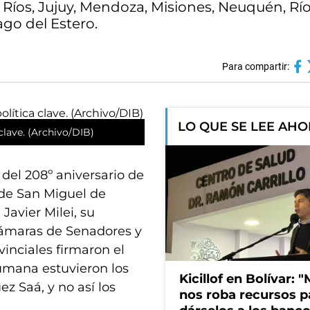
 Ríos, Jujuy, Mendoza, Misiones, Neuquén, Rí
ago del Estero.
Para compartir:
LO QUE SE LEE AH
clave. (Archivo/DIB)
del 208º aniversario de
 de San Miguel de
Javier Milei, su
 cámaras de Senadores y
inciales firmaron el
umana estuvieron los
Kicillof en Bolívar: "
z Saá, y no así los
nos roba recursos p