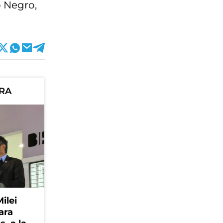
o Negro,
ORA
Milei
ara