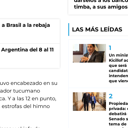
dárselos a los bancos
timba, a sus amigos
 Brasil a la rebaja
LAS MÁS LEÍDAS
Argentina del 8 al 11
Un minis
Kicillof 
que será
candidat
intenden
que vien
stuvo encabezado en su
ernador tucumano
ca. Y a las 12 en punto,
Propied
s estrofas del himno
privada:
debatirá 
Senado s
tema de 