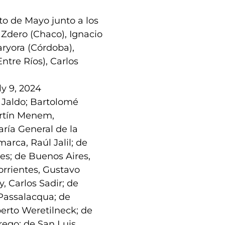
cto de Mayo junto a los
Zdero (Chaco), Ignacio
aryora (Córdoba),
ntre Ríos), Carlos
ly 9, 2024
 Jaldo; Bartolomé
artín Menem,
ría General de la
arca, Raúl Jalil; de
es; de Buenos Aires,
orrientes, Gustavo
y, Carlos Sadir; de
Passalacqua; de
erto Weretilneck; de
rego; de San Luis,