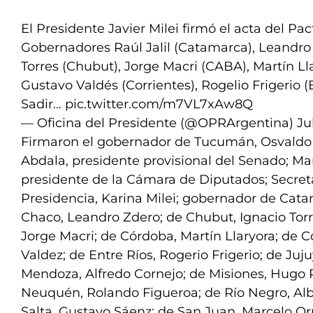
El Presidente Javier Milei firmó el acta del Pa
Gobernadores Raúl Jalil (Catamarca), Leandro 
Torres (Chubut), Jorge Macri (CABA), Martín Ll
Gustavo Valdés (Corrientes), Rogelio Frigerio (E
Sadir…
pic.twitter.com/m7VL7xAw8Q
— Oficina del Presidente (@OPRArgentina)
Ju
Firmaron el gobernador de Tucumán, Osvaldo
Abdala, presidente provisional del Senado; M
presidente de la Cámara de Diputados; Secreta
Presidencia, Karina Milei; gobernador de Catam
Chaco, Leandro Zdero; de Chubut, Ignacio Torr
Jorge Macri; de Córdoba, Martín Llaryora; de C
Valdez; de Entre Ríos, Rogerio Frigerio; de Juju
Mendoza, Alfredo Cornejo; de Misiones, Hugo 
Neuquén, Rolando Figueroa; de Río Negro, Alb
Salta, Gustavo Sáenz; de San Juan, Marcelo Or