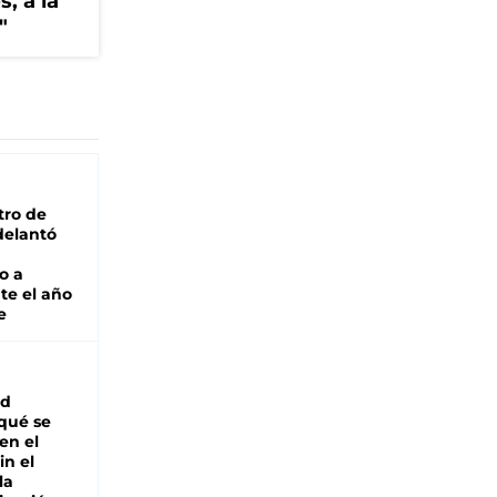
, a la
"
tro de
adelantó
o a
te el año
e
ad
 qué se
en el
in el
la