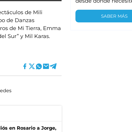
desde donde necesit
ectáculos de Mili
SABER MÁS
upo de Danzas
eros de Mi Tierra, Emma
el Sur” y Mil Karas.
edes
diós en Rosario a Jorge,