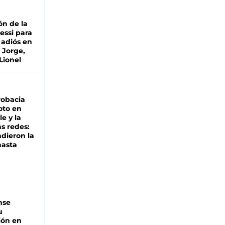
ón de la
essi para
 adiós en
 Jorge,
Lionel
robacia
oto en
le y la
as redes:
ndieron la
hasta
nse
u
ión en