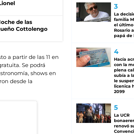
Lionel
La decisi
familia M
Noche de las
el último
equeño Cottolengo
Rosario a
papá de 
o a partir de las 11 en
Hacía ac
con la m
gratuita. Se podrá
plena cal
gastronomía, shows en
subía a l
le suspe
aron desde la
licenica 
2099
La UCR
bonaere
renovó s
Convenc