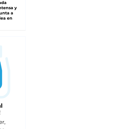
ada
intensa y
unta a
lea en
l
!
er,