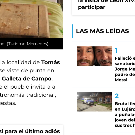
la visita de León XI
participar
LAS MÁS LEÍDAS
mpo. (Turismo Mercedes)
Falleció 
la localidad de
Tomás
sanatorio
Jorge Mes
 se viste de punta en
padre de
a Galleta de Campo
.
Messi
 el pueblo invita a a
stronomía tradicional,
uestas.
Brutal fe
en Luján
a puñala
joven de
sus tres 
si para el último adiós