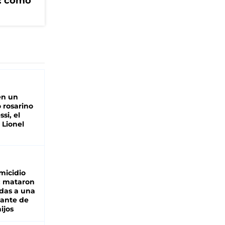
V: cómo
en un
 rosarino
si, el
 Lionel
micidio
: mataron
das a una
lante de
hijos