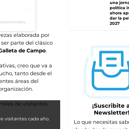
una jorn
política 
ahora ap
dar la pe
Una publicación compartida de Turismo Mercedes Bs As (@turismomercedesoficial)
2027
vezas elaborada por
ser parte del clásico
 Galleta de Campo
.
ivas, creo que va a
mucho, tanto desde el
entes áreas del
organización.
¡Suscribite a
Newsletter
e visitantes cada año.
Lo que necesitas sab