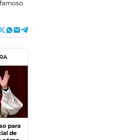
l famoso
ORA
so para
cial de