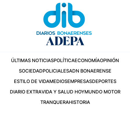
ÚLTIMAS NOTICIAS
POLÍTICA
ECONOMÍA
OPINIÓN
SOCIEDAD
POLICIALES
ADN BONAERENSE
ESTILO DE VIDA
MEDIOS
EMPRESAS
DEPORTES
DIARIO EXTRA
VIDA Y SALUD HOY
MUNDO MOTOR
TRANQUERA
HISTORIA