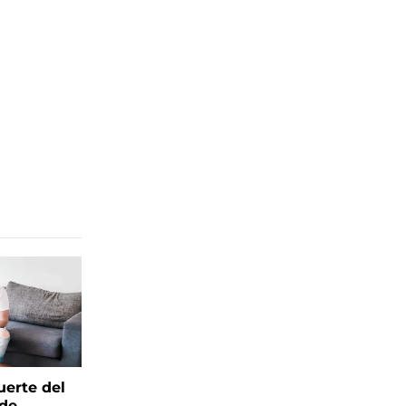
uerte del
 de