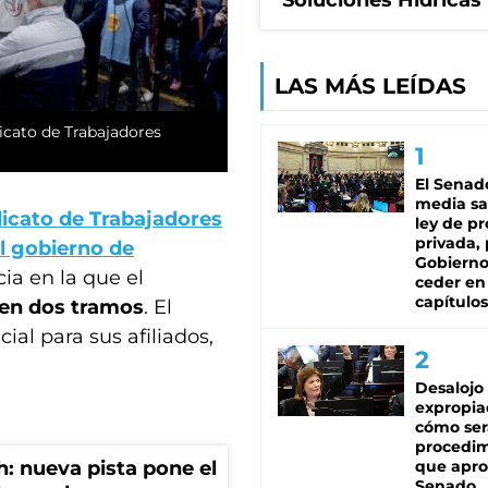
Soluciones Hídricas
LAS MÁS LEÍDAS
icato de Trabajadores
El Senad
media sa
dicato de Trabajadores
ley de p
privada, 
l gobierno de
Gobierno
ia en la que el
ceder en
capítulos
 en dos tramos
. El
cial para sus afiliados,
Desalojo
expropia
cómo ser
procedi
que apro
: nueva pista pone el
Senado