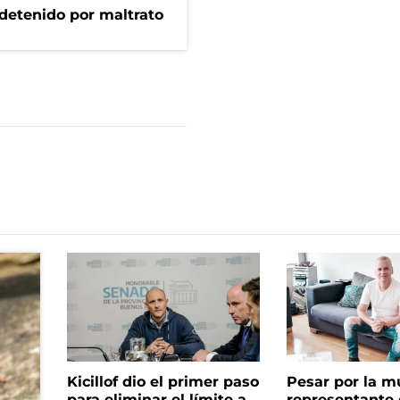
 detenido por maltrato
Kicillof dio el primer paso
Pesar por la m
para eliminar el límite a
representante