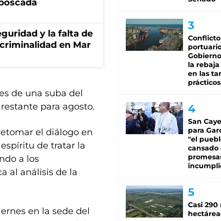
mboscada
guridad y la falta de
Conflicto
 criminalidad en Mar
portuario
Gobierno 
la rebaja
en las tar
prácticos
 es de una suba del
% restante para agosto.
San Caye
para Gar
 retomar el diálogo en
"el puebl
espíritu de tratar la
cansado
promesa
ndo a los
incumpli
 al análisis de la
Casi 290 
iernes en la sede del
hectárea