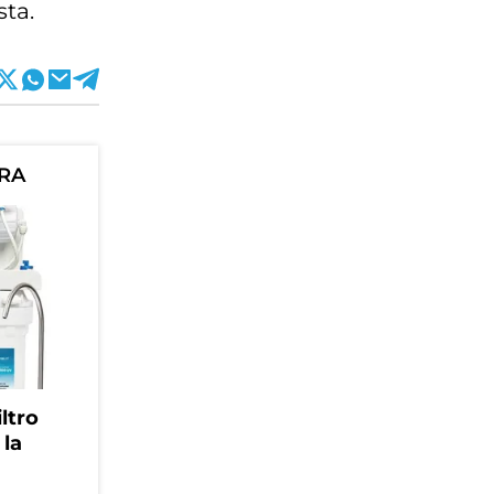
sta.
ORA
ltro
 la