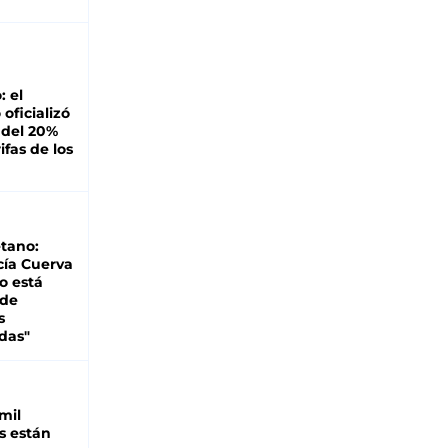
: el
oficializó
 del 20%
ifas de los
tano:
cía Cuerva
o está
 de
s
das"
mil
s están