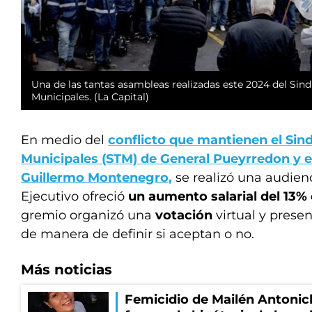
Una de las tantas asambleas realizadas este 2024 del Sind
Municipales. (La Capital)
En medio del
conflicto que mantienen el
Sin
Municipales
(STM) de
General Pueyrredon
y e
Guillermo Montenegro
,
se realizó una audienc
Ejecutivo ofreció
un aumento salarial del 13%
gremio organizó una
votación
virtual y presen
de manera de definir si aceptan o no.
Más noticias
Femicidio de Mailén Antonich