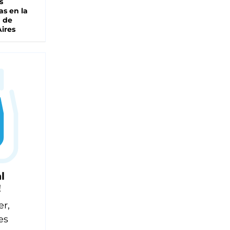
s
as en la
a de
ires
l
!
er,
es