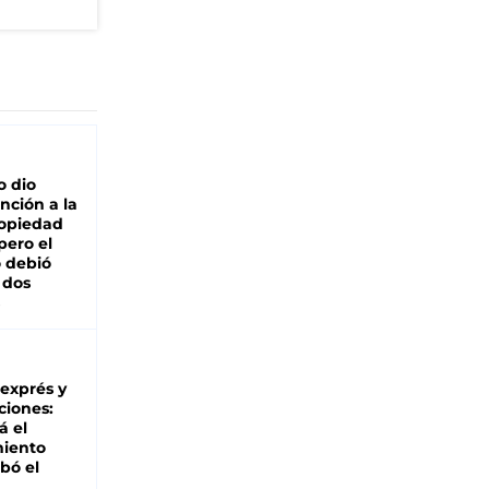
o dio
nción a la
ropiedad
pero el
 debió
 dos
 exprés y
ciones:
á el
miento
bó el