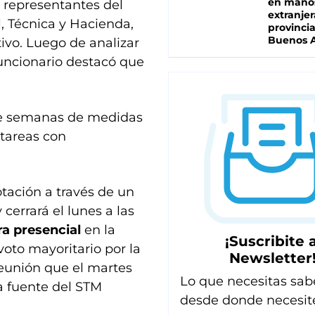
en mano
os representantes del
extranjer
l, Técnica y Hacienda,
provinci
Buenos A
tivo. Luego de analizar
funcionario destacó que
 de semanas de medidas
 tareas con
otación a través de un
cerrará el lunes a las
a presencial
en la
¡Suscribite a
voto mayoritario por la
Newsletter
reunión que el martes
Lo que necesitas sab
a fuente del STM
desde donde necesit