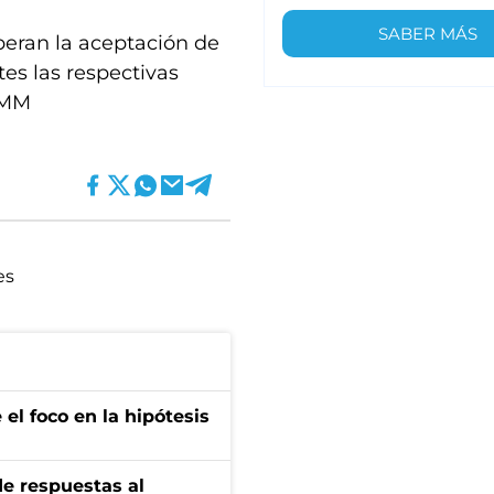
SABER MÁS
peran la aceptación de
tes las respectivas
) MM
es
el foco en la hipótesis
de respuestas al