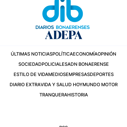
ÚLTIMAS NOTICIAS
POLÍTICA
ECONOMÍA
OPINIÓN
SOCIEDAD
POLICIALES
ADN BONAERENSE
ESTILO DE VIDA
MEDIOS
EMPRESAS
DEPORTES
DIARIO EXTRA
VIDA Y SALUD HOY
MUNDO MOTOR
TRANQUERA
HISTORIA