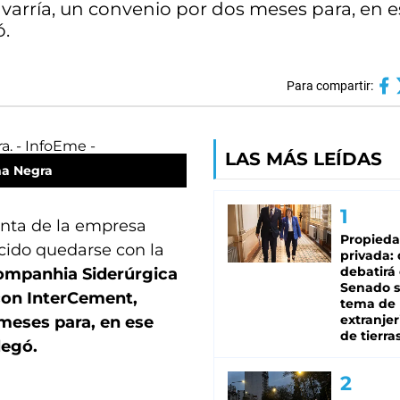
arría, un convenio por dos meses para, en e
ó.
Para compartir:
LAS MÁS LEÍDAS
a Negra
venta de la empresa
Propied
cido quedarse con la
privada:
debatirá 
Companhia Siderúrgica
Senado s
 con InterCement,
tema de 
extranjer
meses para, en ese
de tierra
legó.