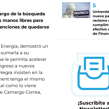
Universi
cargo de la búsqueda
nuevo pa
as manos libres para
reclamo 
cumplim
tenciones de quedarse
efectivo 
de Finan
 Energía, demostró un
 sumarla a su
e le permita acelerar
 ingreso a nuevos
egra insisten en la
ement tenga el mismo
 tal como lo viene
e Camargo Correa,
¡Suscribite a
Newsletter