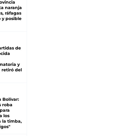
ovincia
ta naranja
as, ráfagas
 y posible
rtidas de
cida
matoria y
retiró del
n Bolívar:
s roba
 para
a los
 la timba,
igos"