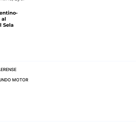
entino-
 al
 Sela
ERENSE
UNDO MOTOR