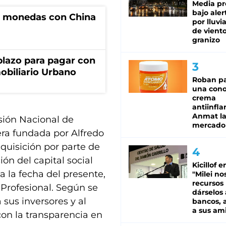
Media pr
bajo aler
e monedas con China
por lluvi
de viento
granizo
lazo para pagar con
obiliario Urbano
Roban pa
una cono
crema
antiinfla
Anmat la 
sión Nacional de
mercado
era fundada por Alfredo
quisición por parte de
ión del capital social
Kicillof e
a la fecha del presente,
"Milei no
recursos
-Profesional. Según se
dárselos 
sus inversores y al
bancos, a
a sus am
on la transparencia en