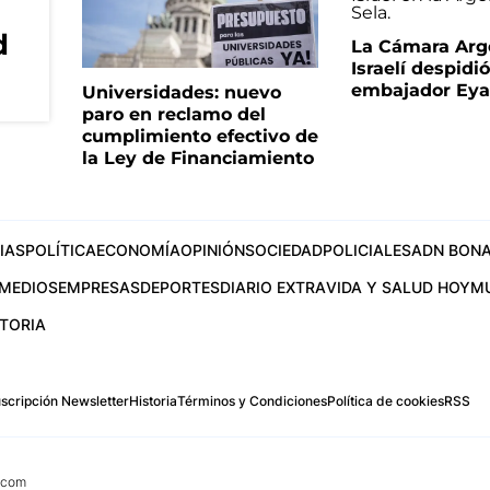
d
La Cámara Arg
Israelí despidió
embajador Eyal
Universidades: nuevo
paro en reclamo del
cumplimiento efectivo de
la Ley de Financiamiento
IAS
POLÍTICA
ECONOMÍA
OPINIÓN
SOCIEDAD
POLICIALES
ADN BONA
MEDIOS
EMPRESAS
DEPORTES
DIARIO EXTRA
VIDA Y SALUD HOY
M
STORIA
scripción Newsletter
Historia
Términos y Condiciones
Política de cookies
RSS
.com