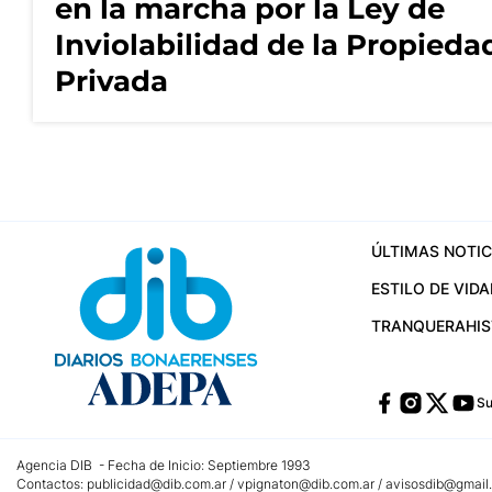
en la marcha por la Ley de
Inviolabilidad de la Propieda
Privada
ÚLTIMAS NOTIC
ESTILO DE VIDA
TRANQUERA
HI
Su
Agencia DIB - Fecha de Inicio: Septiembre 1993
Contactos:
publicidad@dib.com.ar
/
vpignaton@dib.com.ar
/
avisosdib@gmail