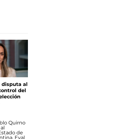
 disputa al
control del
elección
s