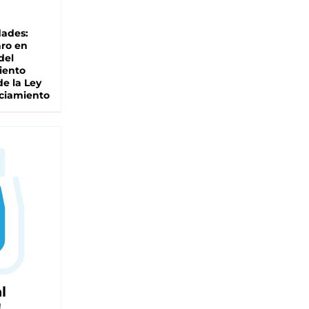
dades:
ro en
del
iento
de la Ley
ciamiento
l
!