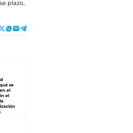
se plazo,
ad
 qué se
en el
in el
la
ización
s