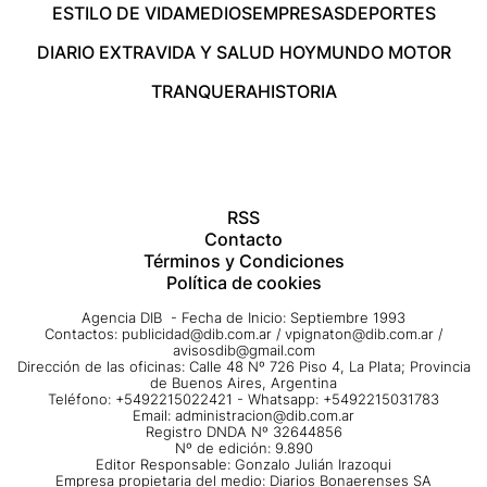
ESTILO DE VIDA
MEDIOS
EMPRESAS
DEPORTES
DIARIO EXTRA
VIDA Y SALUD HOY
MUNDO MOTOR
TRANQUERA
HISTORIA
RSS
Contacto
Términos y Condiciones
Política de cookies
Agencia DIB - Fecha de Inicio: Septiembre 1993
Contactos:
publicidad@dib.com.ar
/
vpignaton@dib.com.ar
/
avisosdib@gmail.com
Dirección de las oficinas: Calle 48 Nº 726 Piso 4, La Plata; Provincia
de Buenos Aires, Argentina
Teléfono: +5492215022421 - Whatsapp: +5492215031783
Email:
administracion@dib.com.ar
Registro DNDA Nº 32644856
Nº de edición: 9.890
Editor Responsable: Gonzalo Julián Irazoqui
Empresa propietaria del medio: Diarios Bonaerenses SA