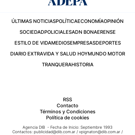
ÚLTIMAS NOTICIAS
POLÍTICA
ECONOMÍA
OPINIÓN
SOCIEDAD
POLICIALES
ADN BONAERENSE
ESTILO DE VIDA
MEDIOS
EMPRESAS
DEPORTES
DIARIO EXTRA
VIDA Y SALUD HOY
MUNDO MOTOR
TRANQUERA
HISTORIA
RSS
Contacto
Términos y Condiciones
Política de cookies
Agencia DIB - Fecha de Inicio: Septiembre 1993
Contactos:
publicidad@dib.com.ar
/
vpignaton@dib.com.ar
/