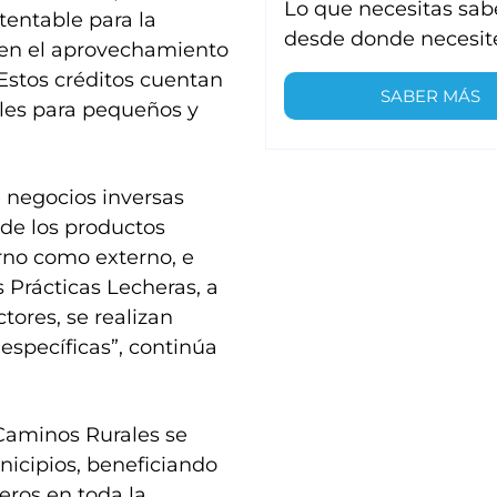
Lo que necesitas sab
tentable para la
desde donde necesit
ten el aprovechamiento
“Estos créditos cuentan
SABER MÁS
bles para pequeños y
e negocios inversas
 de los productos
rno como externo, e
Prácticas Lecheras, a
tores, se realizan
específicas”, continúa
 Caminos Rurales se
icipios, beneficiando
eros en toda la