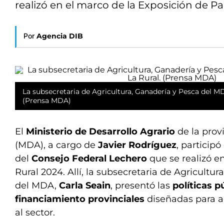
realizó en el marco de la Exposición de P
Por
Agencia DIB
La subsecretaria de Agricultura, Ganadería y Pesca del MDA
(Prensa MDA)
El
Ministerio de Desarrollo Agrario
de la prov
(MDA), a cargo de
Javier Rodríguez
, particip
del
Consejo Federal Lechero
que se realizó e
Rural 2024. Allí, la subsecretaria de Agricultu
del MDA,
Carla Seain
, presentó las
políticas p
financiamiento provinciales
diseñadas para a
al sector.