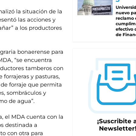
Universi
lizó la situación de la
nuevo pa
reclamo 
esentó las acciones y
cumplim
ñar” a los productores
efectivo 
de Finan
agraria bonaerense para
MDA, “se encuentra
roductores tamberos con
 forrajeras y pasturas,
 de forraje que permita
s, sombráculos y
umo de agua”.
a, el MDA cuenta con la
¡Suscribite a
os destinada a
Newsletter
nto con otra para