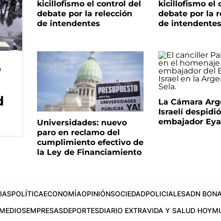
kicillofismo el control del
kicillofismo el 
debate por la relección
debate por la r
de intendentes
de intendente
o
d
La Cámara Arg
Israelí despidió
embajador Eyal
Universidades: nuevo
paro en reclamo del
cumplimiento efectivo de
la Ley de Financiamiento
IAS
POLÍTICA
ECONOMÍA
OPINIÓN
SOCIEDAD
POLICIALES
ADN BONA
MEDIOS
EMPRESAS
DEPORTES
DIARIO EXTRA
VIDA Y SALUD HOY
M