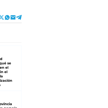
ad
 qué se
en el
in el
la
ización
s
ovincia