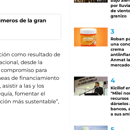
bajo aler
por lluvi
de viento
granizo
úmeros de la gran
Roban pa
una cono
crema
cción como resultado de
antiinfla
Anmat la 
cional, desde la
mercado
o compromiso para
neas de financiamiento
sistir a las y los
Kicillof e
equía, fomentar el
"Milei no
recursos
ción más sustentable”,
dárselos 
bancos, a
a sus am