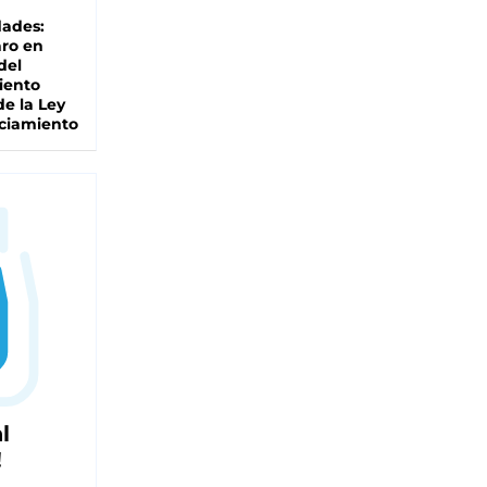
dades:
ro en
del
iento
de la Ley
ciamiento
l
!