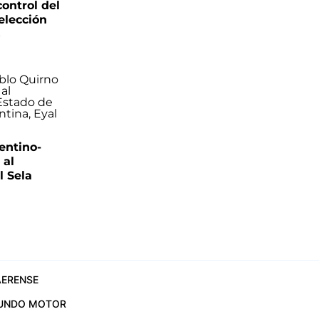
control del
elección
s
entino-
 al
 Sela
ERENSE
UNDO MOTOR