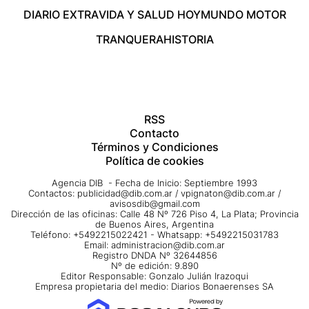
DIARIO EXTRA
VIDA Y SALUD HOY
MUNDO MOTOR
TRANQUERA
HISTORIA
RSS
Contacto
Términos y Condiciones
Política de cookies
Agencia DIB - Fecha de Inicio: Septiembre 1993
Contactos:
publicidad@dib.com.ar
/
vpignaton@dib.com.ar
/
avisosdib@gmail.com
Dirección de las oficinas: Calle 48 Nº 726 Piso 4, La Plata; Provincia
de Buenos Aires, Argentina
Teléfono: +5492215022421 - Whatsapp: +5492215031783
Email:
administracion@dib.com.ar
Registro DNDA Nº 32644856
Nº de edición: 9.890
Editor Responsable: Gonzalo Julián Irazoqui
Empresa propietaria del medio: Diarios Bonaerenses SA