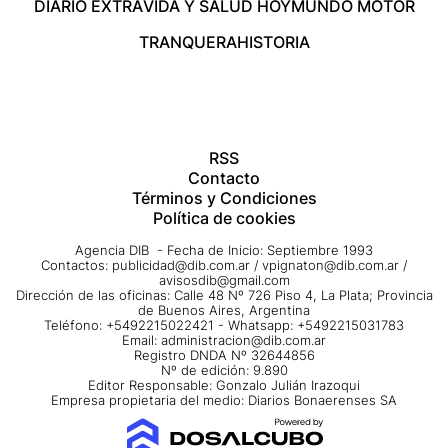
DIARIO EXTRA
VIDA Y SALUD HOY
MUNDO MOTOR
TRANQUERA
HISTORIA
RSS
Contacto
Términos y Condiciones
Política de cookies
Agencia DIB - Fecha de Inicio: Septiembre 1993
Contactos:
publicidad@dib.com.ar
/
vpignaton@dib.com.ar
/
avisosdib@gmail.com
Dirección de las oficinas: Calle 48 Nº 726 Piso 4, La Plata; Provincia
de Buenos Aires, Argentina
Teléfono: +5492215022421 - Whatsapp: +5492215031783
Email:
administracion@dib.com.ar
Registro DNDA Nº 32644856
Nº de edición: 9.890
Editor Responsable: Gonzalo Julián Irazoqui
Empresa propietaria del medio: Diarios Bonaerenses SA