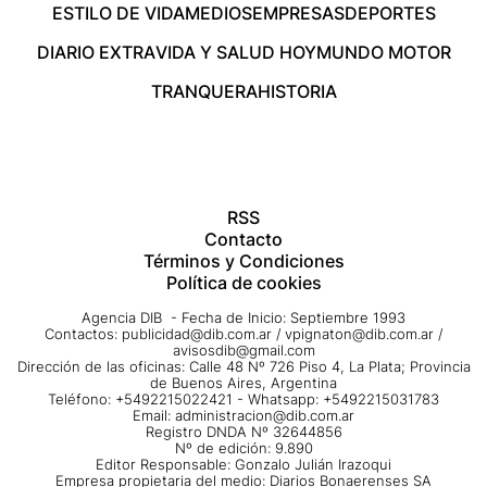
ESTILO DE VIDA
MEDIOS
EMPRESAS
DEPORTES
DIARIO EXTRA
VIDA Y SALUD HOY
MUNDO MOTOR
TRANQUERA
HISTORIA
RSS
Contacto
Términos y Condiciones
Política de cookies
Agencia DIB - Fecha de Inicio: Septiembre 1993
Contactos:
publicidad@dib.com.ar
/
vpignaton@dib.com.ar
/
avisosdib@gmail.com
Dirección de las oficinas: Calle 48 Nº 726 Piso 4, La Plata; Provincia
de Buenos Aires, Argentina
Teléfono: +5492215022421 - Whatsapp: +5492215031783
Email:
administracion@dib.com.ar
Registro DNDA Nº 32644856
Nº de edición: 9.890
Editor Responsable: Gonzalo Julián Irazoqui
Empresa propietaria del medio: Diarios Bonaerenses SA