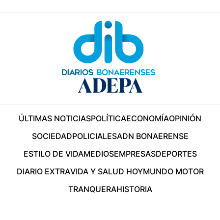
ÚLTIMAS NOTICIAS
POLÍTICA
ECONOMÍA
OPINIÓN
SOCIEDAD
POLICIALES
ADN BONAERENSE
ESTILO DE VIDA
MEDIOS
EMPRESAS
DEPORTES
DIARIO EXTRA
VIDA Y SALUD HOY
MUNDO MOTOR
TRANQUERA
HISTORIA