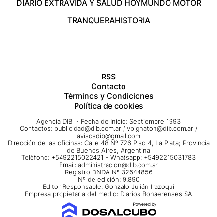
DIARIO EXTRA
VIDA Y SALUD HOY
MUNDO MOTOR
TRANQUERA
HISTORIA
RSS
Contacto
Términos y Condiciones
Política de cookies
Agencia DIB - Fecha de Inicio: Septiembre 1993
Contactos:
publicidad@dib.com.ar
/
vpignaton@dib.com.ar
/
avisosdib@gmail.com
Dirección de las oficinas: Calle 48 Nº 726 Piso 4, La Plata; Provincia
de Buenos Aires, Argentina
Teléfono: +5492215022421 - Whatsapp: +5492215031783
Email:
administracion@dib.com.ar
Registro DNDA Nº 32644856
Nº de edición: 9.890
Editor Responsable: Gonzalo Julián Irazoqui
Empresa propietaria del medio: Diarios Bonaerenses SA