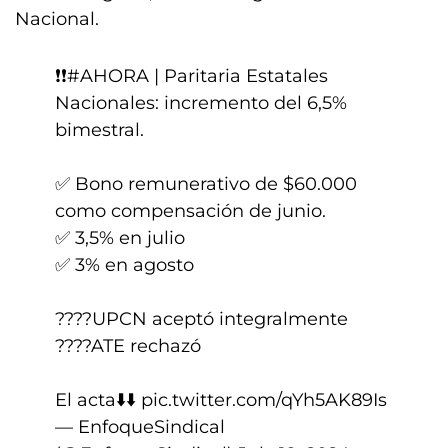
Nacional.
❗️❗️
#AHORA
| Paritaria Estatales
Nacionales: incremento del 6,5%
bimestral.
✅️ Bono remunerativo de $60.000
como compensación de junio.
✅️ 3,5% en julio
✅️ 3% en agosto
????UPCN aceptó integralmente
????ATE rechazó
El acta⬇️⬇️
pic.twitter.com/qYh5AK89Is
— EnfoqueSindical