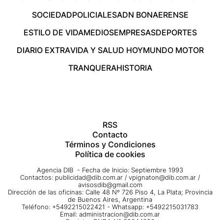
SOCIEDAD
POLICIALES
ADN BONAERENSE
ESTILO DE VIDA
MEDIOS
EMPRESAS
DEPORTES
DIARIO EXTRA
VIDA Y SALUD HOY
MUNDO MOTOR
TRANQUERA
HISTORIA
RSS
Contacto
Términos y Condiciones
Política de cookies
Agencia DIB - Fecha de Inicio: Septiembre 1993
Contactos:
publicidad@dib.com.ar
/
vpignaton@dib.com.ar
/
avisosdib@gmail.com
Dirección de las oficinas: Calle 48 Nº 726 Piso 4, La Plata; Provincia
de Buenos Aires, Argentina
Teléfono: +5492215022421 - Whatsapp: +5492215031783
Email:
administracion@dib.com.ar