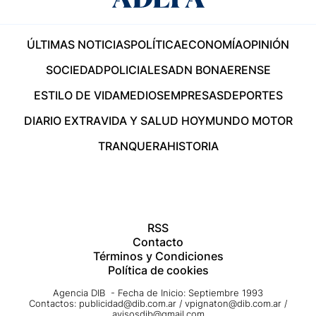
ÚLTIMAS NOTICIAS
POLÍTICA
ECONOMÍA
OPINIÓN
SOCIEDAD
POLICIALES
ADN BONAERENSE
ESTILO DE VIDA
MEDIOS
EMPRESAS
DEPORTES
DIARIO EXTRA
VIDA Y SALUD HOY
MUNDO MOTOR
TRANQUERA
HISTORIA
RSS
Contacto
Términos y Condiciones
Política de cookies
Agencia DIB - Fecha de Inicio: Septiembre 1993
Contactos:
publicidad@dib.com.ar
/
vpignaton@dib.com.ar
/
avisosdib@gmail.com