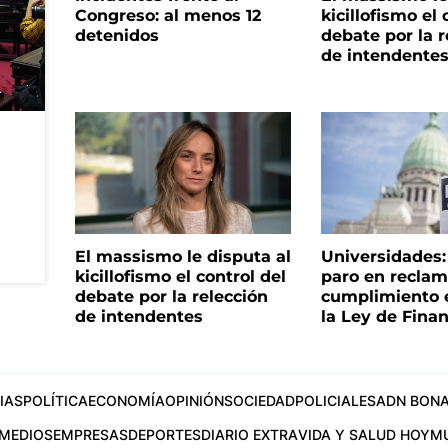
Congreso: al menos 12
kicillofismo el 
detenidos
debate por la r
de intendente
El massismo le disputa al
Universidades
kicillofismo el control del
paro en reclam
debate por la relección
cumplimiento e
de intendentes
la Ley de Fina
IAS
POLÍTICA
ECONOMÍA
OPINIÓN
SOCIEDAD
POLICIALES
ADN BONA
MEDIOS
EMPRESAS
DEPORTES
DIARIO EXTRA
VIDA Y SALUD HOY
M