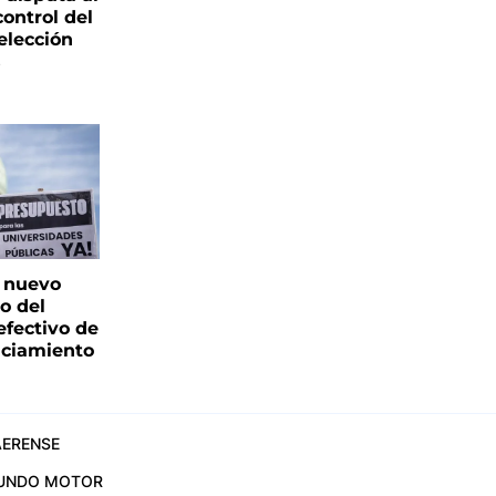
control del
elección
s
: nuevo
o del
fectivo de
nciamiento
ERENSE
UNDO MOTOR