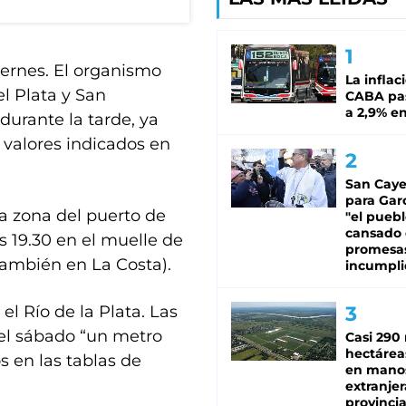
viernes. El organismo
La inflac
l Plata y San
CABA pas
a 2,9% en
durante la tarde, ya
 valores indicados en
San Caye
para Gar
 la zona del puerto de
"el puebl
cansado
s 19.30 en el muelle de
promesa
también en La Costa).
incumpli
el Río de la Plata. Las
 el sábado “un metro
Casi 290 
hectárea
s en las tablas de
en mano
extranjer
provinci