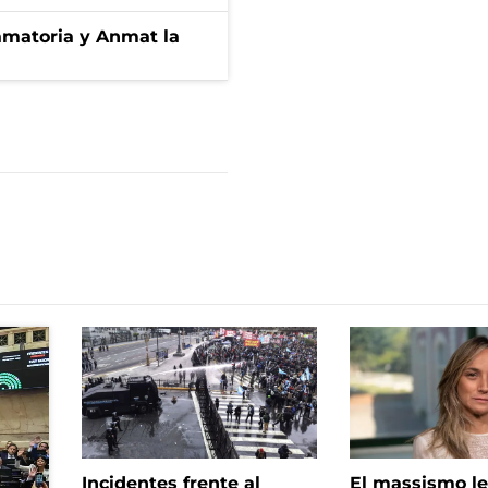
amatoria y Anmat la
Incidentes frente al
El massismo le