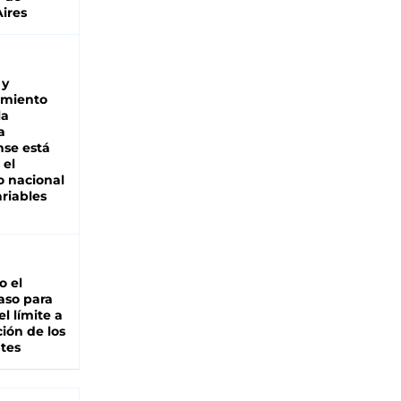
ires
 y
miento
la
a
se está
 el
 nacional
riables
io el
aso para
el límite a
ción de los
tes