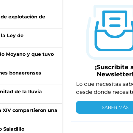
de explotación de
 la Ley de
do Moyano y que tuvo
¡Suscribite a
enes bonaerenses
Newsletter
Lo que necesitas sab
desde donde necesit
itad de la lluvia
SABER MÁS
ón XIV compartieron una
 Saladillo