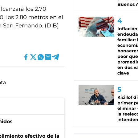
Buenos A
alcanzará los 2.70
0, los 2.80 metros en el
en San Fernando. (DIB)
Inflación
endeuda
familiar: 
economí
bonaeren
peor que
promedio
en dos va
clave
ata
Kicillof d
primer p
eliminar 
la reelec
intenden
nidos
limiento efectivo de la