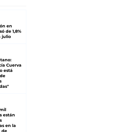
ión en
ó de 1,8%
 julio
tano:
cía Cuerva
o está
 de
s
das"
mil
s están
s
as en la
a de