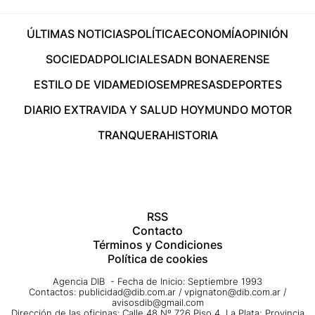
ÚLTIMAS NOTICIAS
POLÍTICA
ECONOMÍA
OPINIÓN
SOCIEDAD
POLICIALES
ADN BONAERENSE
ESTILO DE VIDA
MEDIOS
EMPRESAS
DEPORTES
DIARIO EXTRA
VIDA Y SALUD HOY
MUNDO MOTOR
TRANQUERA
HISTORIA
RSS
Contacto
Términos y Condiciones
Política de cookies
Agencia DIB - Fecha de Inicio: Septiembre 1993
Contactos:
publicidad@dib.com.ar
/
vpignaton@dib.com.ar
/
avisosdib@gmail.com
Dirección de las oficinas: Calle 48 Nº 726 Piso 4, La Plata; Provincia