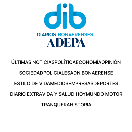
ÚLTIMAS NOTICIAS
POLÍTICA
ECONOMÍA
OPINIÓN
SOCIEDAD
POLICIALES
ADN BONAERENSE
ESTILO DE VIDA
MEDIOS
EMPRESAS
DEPORTES
DIARIO EXTRA
VIDA Y SALUD HOY
MUNDO MOTOR
TRANQUERA
HISTORIA