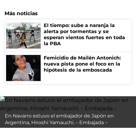
Más noticias
El tiempo: sube a naranja la
alerta por tormentas y se
esperan vientos fuertes en toda
la PBA
Femicidio de Mailén Antonich:
nueva pista pone el foco en la
hipótesis de la emboscada
En Navarro estuvo el embajador de Japón en
Argentina, Hiroshi Yamauchi. – Embajada –