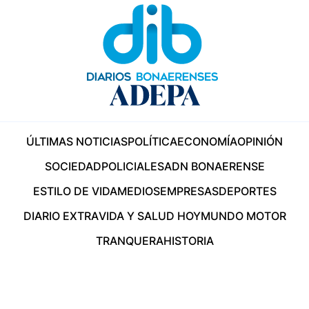
ÚLTIMAS NOTICIAS
POLÍTICA
ECONOMÍA
OPINIÓN
SOCIEDAD
POLICIALES
ADN BONAERENSE
ESTILO DE VIDA
MEDIOS
EMPRESAS
DEPORTES
DIARIO EXTRA
VIDA Y SALUD HOY
MUNDO MOTOR
TRANQUERA
HISTORIA