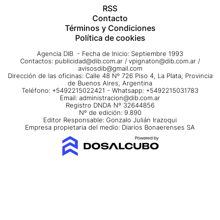
RSS
Contacto
Términos y Condiciones
Política de cookies
Agencia DIB - Fecha de Inicio: Septiembre 1993
Contactos:
publicidad@dib.com.ar
/
vpignaton@dib.com.ar
/
avisosdib@gmail.com
Dirección de las oficinas: Calle 48 Nº 726 Piso 4, La Plata; Provincia
de Buenos Aires, Argentina
Teléfono: +5492215022421 - Whatsapp: +5492215031783
Email:
administracion@dib.com.ar
Registro DNDA Nº 32644856
Nº de edición: 9.890
Editor Responsable: Gonzalo Julián Irazoqui
Empresa propietaria del medio: Diarios Bonaerenses SA