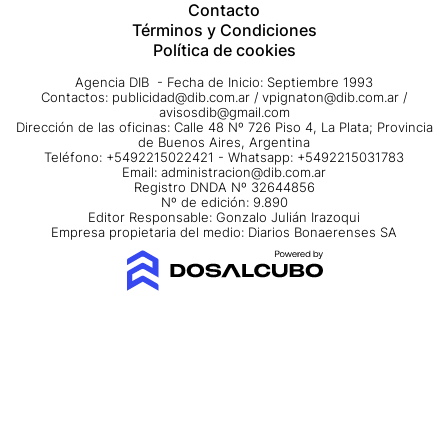
Contacto
Términos y Condiciones
Política de cookies
Agencia DIB - Fecha de Inicio: Septiembre 1993
Contactos:
publicidad@dib.com.ar
/
vpignaton@dib.com.ar
/
avisosdib@gmail.com
Dirección de las oficinas: Calle 48 Nº 726 Piso 4, La Plata; Provincia
de Buenos Aires, Argentina
Teléfono: +5492215022421 - Whatsapp: +5492215031783
Email:
administracion@dib.com.ar
Registro DNDA Nº 32644856
Nº de edición: 9.890
Editor Responsable: Gonzalo Julián Irazoqui
Empresa propietaria del medio: Diarios Bonaerenses SA