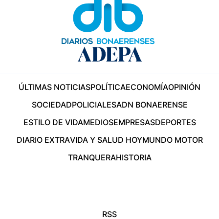
ÚLTIMAS NOTICIAS
POLÍTICA
ECONOMÍA
OPINIÓN
SOCIEDAD
POLICIALES
ADN BONAERENSE
ESTILO DE VIDA
MEDIOS
EMPRESAS
DEPORTES
DIARIO EXTRA
VIDA Y SALUD HOY
MUNDO MOTOR
TRANQUERA
HISTORIA
RSS