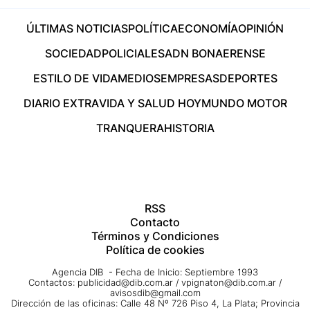
ÚLTIMAS NOTICIAS
POLÍTICA
ECONOMÍA
OPINIÓN
SOCIEDAD
POLICIALES
ADN BONAERENSE
ESTILO DE VIDA
MEDIOS
EMPRESAS
DEPORTES
DIARIO EXTRA
VIDA Y SALUD HOY
MUNDO MOTOR
TRANQUERA
HISTORIA
RSS
Contacto
Términos y Condiciones
Política de cookies
Agencia DIB - Fecha de Inicio: Septiembre 1993
Contactos:
publicidad@dib.com.ar
/
vpignaton@dib.com.ar
/
avisosdib@gmail.com
Dirección de las oficinas: Calle 48 Nº 726 Piso 4, La Plata; Provincia