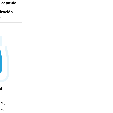
l capítulo
ización
s
l
!
er,
es