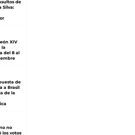
nsultos de
a Silva:
or
León XIV
 la
 del 8 al
viembre
puesta de
 a Brasil
ja de la
ica
rno no
 los votos