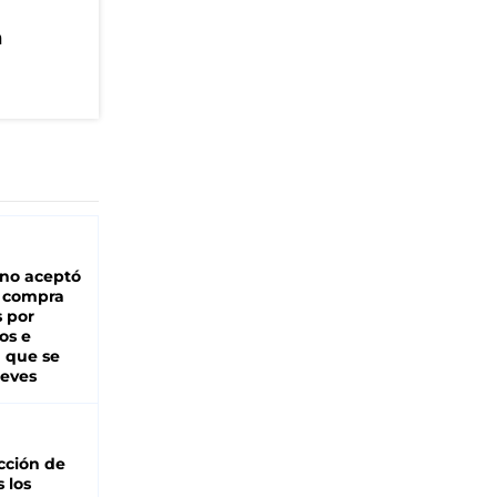
n
rno aceptó
a compra
s por
os e
á que se
ueves
cción de
s los