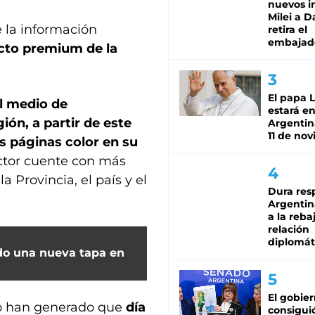
nuevos i
Milei a D
e la información
retira el
embajad
ducto premium de la
El papa 
l medio de
estará en
gión,
a partir de este
Argentina
11 de no
ás páginas color en su
ector cuente con más
a Provincia, el país y el
Dura res
Argentina
a la reba
relación
diplomát
ndo una nueva tapa en
El gobie
ico han generado que
día
consiguió