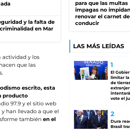
para que las multas
cada
impagas no impida
renovar el carnet de
guridad y la falta de
conducir
 criminalidad en Mar
LAS MÁS LEÍDAS
 actividad y los
hacen que las
s.
El Gobie
limitar l
de tierra
iodismo escrito, esta
extranjer
intentar
n producto
vote el j
dio 97.9 y el sitio web
y han llevado a que el
nsforme también
en el
Dura rea
Brasil tra