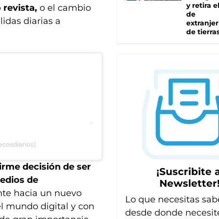
y retira e
o revista,
o el cambio
de
idas diarias a
extranjer
de tierra
cosdiarios)
irme decisión de ser
¡Suscribite a
medios de
Newsletter
nte hacia un nuevo
Lo que necesitas sab
l mundo digital y con
desde donde necesit