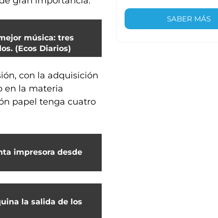
 de gran importancia.
SABER MÁS
mejor música: tres
os. (Ecos Diarios)
ión, con la adquisición
 en la materia
ión papel tenga cuatro
anta impresora desde
ina la salida de los