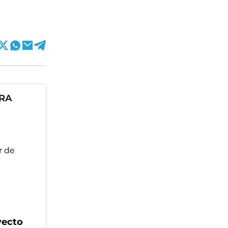
ORA
yecto