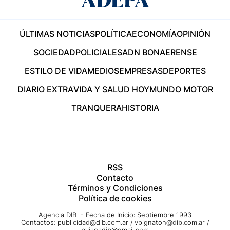
ÚLTIMAS NOTICIAS
POLÍTICA
ECONOMÍA
OPINIÓN
SOCIEDAD
POLICIALES
ADN BONAERENSE
ESTILO DE VIDA
MEDIOS
EMPRESAS
DEPORTES
DIARIO EXTRA
VIDA Y SALUD HOY
MUNDO MOTOR
TRANQUERA
HISTORIA
RSS
Contacto
Términos y Condiciones
Política de cookies
Agencia DIB - Fecha de Inicio: Septiembre 1993
Contactos:
publicidad@dib.com.ar
/
vpignaton@dib.com.ar
/
avisosdib@gmail.com