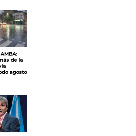
l AMBA:
más de la
via
todo agosto