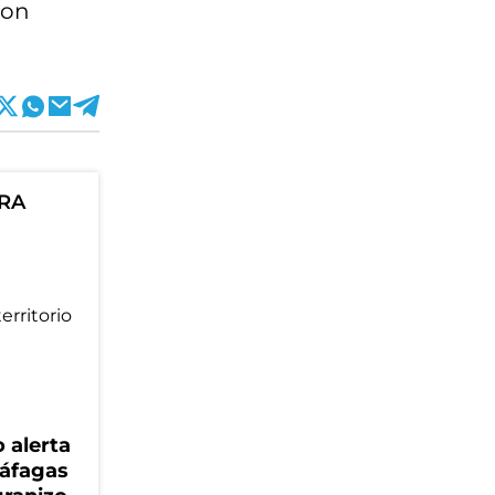
con
ORA
 alerta
ráfagas