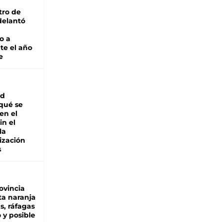
tro de
adelantó
o a
te el año
e
ad
 qué se
en el
in el
la
ización
s
ovincia
ta naranja
as, ráfagas
 y posible