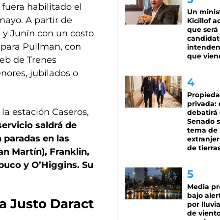
 fuera habilitado el
Un minis
mayo. A partir de
Kicillof 
que será
 y Junín con un costo
candidat
5 para Pullman, con
intenden
que vien
web de Trenes
nores, jubilados o
Propied
privada:
 la estación Caseros,
debatirá 
Senado s
servicio saldrá de
tema de 
n paradas en las
extranjer
de tierra
an Martín), Franklin,
buco y O’Higgins. Su
Media pr
bajo aler
 a Justo Daract
por lluvi
de viento