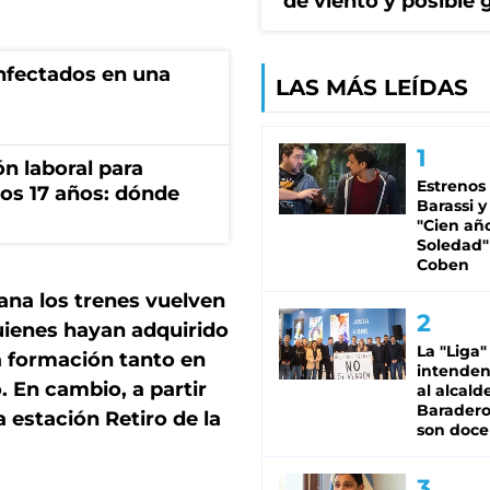
de viento y posible 
infectados en una
LAS MÁS LEÍDAS
n laboral para
Estrenos
os 17 años: dónde
Barassi y
"Cien añ
Soledad"
Coben
na los trenes vuelven
uienes hayan adquirido
La "Liga"
a formación tanto en
intende
 En cambio, a partir
al alcald
Baradero
a estación Retiro de la
son doce