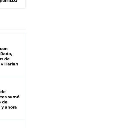
granizo
 con
 Rada,
os de
 y Harlan
 de
ntes sumó
e de
 y ahora