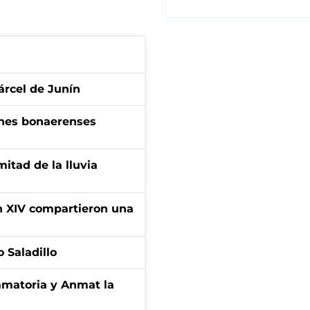
árcel de Junín
enes bonaerenses
itad de la lluvia
ón XIV compartieron una
 Saladillo
amatoria y Anmat la