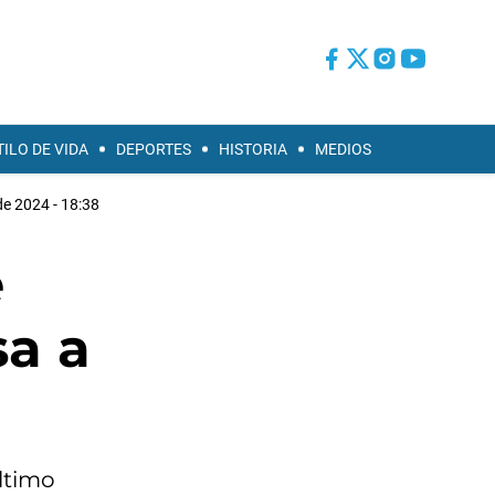
TILO DE VIDA
DEPORTES
HISTORIA
MEDIOS
 de 2024 - 18:38
e
sa a
último