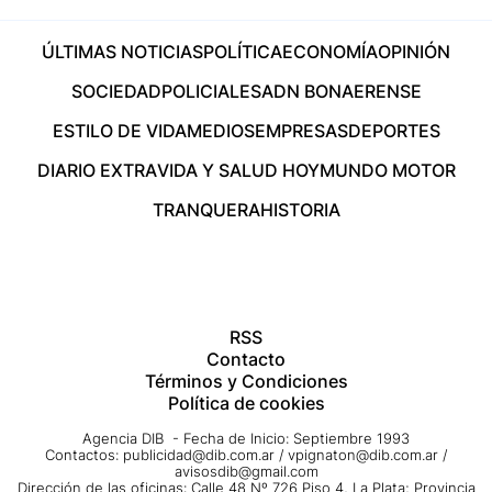
ÚLTIMAS NOTICIAS
POLÍTICA
ECONOMÍA
OPINIÓN
SOCIEDAD
POLICIALES
ADN BONAERENSE
ESTILO DE VIDA
MEDIOS
EMPRESAS
DEPORTES
DIARIO EXTRA
VIDA Y SALUD HOY
MUNDO MOTOR
TRANQUERA
HISTORIA
RSS
Contacto
Términos y Condiciones
Política de cookies
Agencia DIB - Fecha de Inicio: Septiembre 1993
Contactos:
publicidad@dib.com.ar
/
vpignaton@dib.com.ar
/
avisosdib@gmail.com
Dirección de las oficinas: Calle 48 Nº 726 Piso 4, La Plata; Provincia