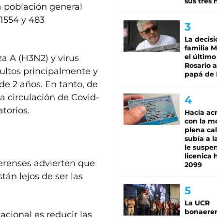
sus tres 
a población general
1554 y 483
La decisi
familia M
el último
a A (H3N2) y virus
Rosario a
adultos principalmente y
papá de 
e 2 años. En tanto, de
ja circulación de Covid-
torios.
Hacía ac
con la m
plena cal
subía a l
le suspe
licenica 
aerenses advierten que
2099
tán lejos de ser las
La UCR
bonaere
acional es reducir las