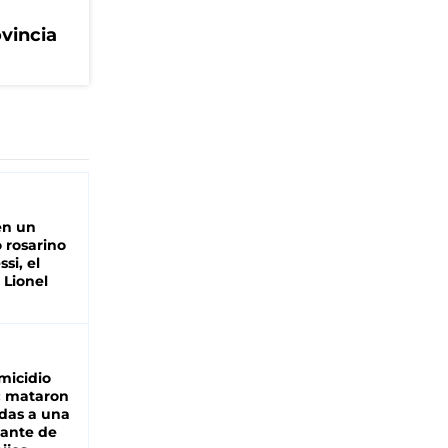
ovincia
en un
 rosarino
si, el
 Lionel
micidio
: mataron
das a una
lante de