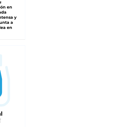
u
ión en
ada
intensa y
unta a
lea en
l
!