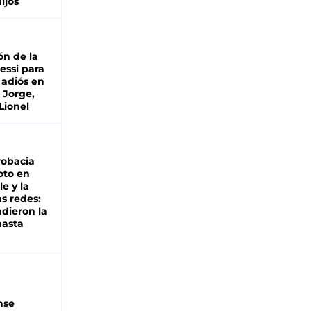
hijos
ón de la
essi para
 adiós en
 Jorge,
Lionel
robacia
oto en
le y la
as redes:
ndieron la
hasta
nse