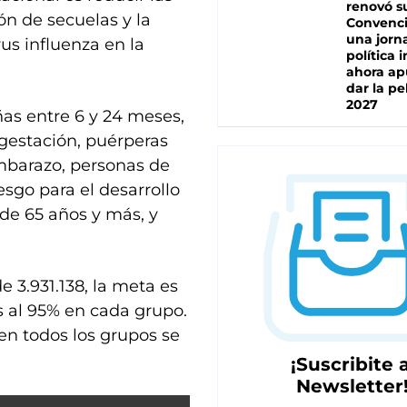
renovó s
ón de secuelas y la
Convenc
una jorn
us influenza en la
política 
ahora ap
dar la pe
2027
iñas entre 6 y 24 meses,
gestación, puérperas
mbarazo, personas de
esgo para el desarrollo
de 65 años y más, y
e 3.931.138, la meta es
s al 95% en cada grupo.
en todos los grupos se
¡Suscribite a
Newsletter