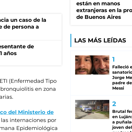
están en manos
extranjeras en la pr
de Buenos Aires
cia un caso de la
e de persona a
LAS MÁS LEÍDAS
esentante de
1 años
Falleció 
sanatorio
Jorge Mes
 ETI (Enfermedad Tipo
padre de
Messi
 bronquiolitis en zona
arias.
Brutal fe
co del Ministerio de
en Luján
las internaciones por
a puñala
joven de
 Semana Epidemiológica