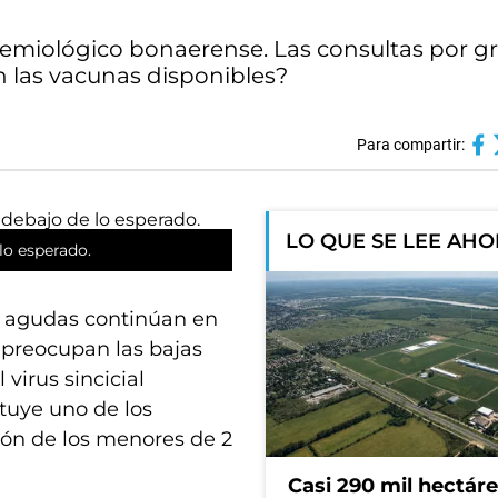
emiológico bonaerense. Las consultas por gr
n las vacunas disponibles?
Para compartir:
LO QUE SE LEE AH
lo esperado.
as agudas continúan en
s preocupan las bajas
virus sincicial
ituye uno de los
ión de los menores de 2
Casi 290 mil hectár