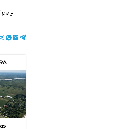
ipe y
ORA
eas