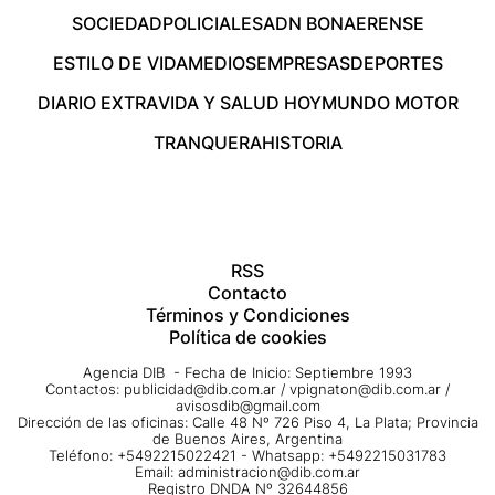
SOCIEDAD
POLICIALES
ADN BONAERENSE
ESTILO DE VIDA
MEDIOS
EMPRESAS
DEPORTES
DIARIO EXTRA
VIDA Y SALUD HOY
MUNDO MOTOR
TRANQUERA
HISTORIA
RSS
Contacto
Términos y Condiciones
Política de cookies
Agencia DIB - Fecha de Inicio: Septiembre 1993
Contactos:
publicidad@dib.com.ar
/
vpignaton@dib.com.ar
/
avisosdib@gmail.com
Dirección de las oficinas: Calle 48 Nº 726 Piso 4, La Plata; Provincia
de Buenos Aires, Argentina
Teléfono: +5492215022421 - Whatsapp: +5492215031783
Email:
administracion@dib.com.ar
Registro DNDA Nº 32644856