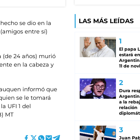
LAS MÁS LEÍDAS
 hecho se dio en la
(amigos entre sí)
El papa 
estará en
a (de 24 años) murió
Argentina
ente en la cabeza y
11 de no
 Lauquen informó que
Dura res
Argentina
quien se le tomará
a la reba
la UFI 1 del
relación
diplomát
B) MT
Juan Pabl