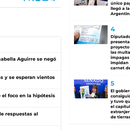
único pa
llegó a la
Argentin
Diputado
presenta
proyecto
las mult
impagas
sabella Aguirre se negó
impidan 
carnet d
as y se esperan vientos
El gobie
el foco en la hipótesis
consiguió
y tuvo qu
el capítu
extranjer
de respuestas al
de tierra