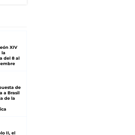
León XIV
 la
 del 8 al
viembre
puesta de
 a Brasil
ja de la
ica
o II, el