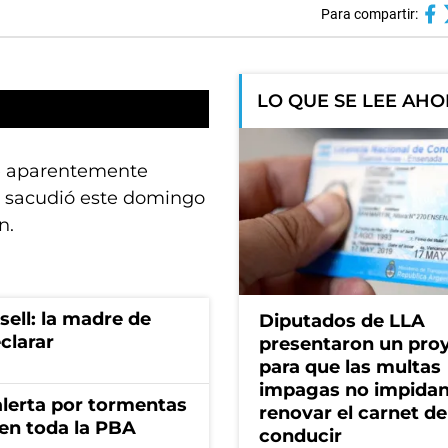
Para compartir:
LO QUE SE LEE AH
ue aparentemente
a, sacudió este domingo
n.
sell: la madre de
Diputados de LLA
clarar
presentaron un pro
para que las multas
impagas no impida
 alerta por tormentas
renovar el carnet de
 en toda la PBA
conducir