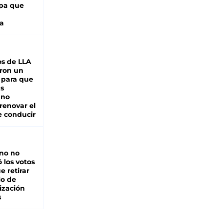
pa que
a
s de LLA
ron un
 para que
as
 no
renovar el
e conducir
rno no
 los votos
e retirar
lo de
ización
s