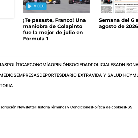
VIDEO
¡Te pasaste, Franco! Una
Semana del 6 a
maniobra de Colapinto
agosto de 202
fue la mejor de julio en
Fórmula 1
IAS
POLÍTICA
ECONOMÍA
OPINIÓN
SOCIEDAD
POLICIALES
ADN BONA
MEDIOS
EMPRESAS
DEPORTES
DIARIO EXTRA
VIDA Y SALUD HOY
M
STORIA
scripción Newsletter
Historia
Términos y Condiciones
Política de cookies
RSS
.com
os Aires, Argentina