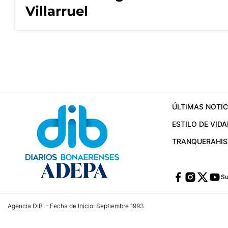
Villarruel
ÚLTIMAS NOTIC
ESTILO DE VIDA
TRANQUERA
HI
Su
Agencia DIB - Fecha de Inicio: Septiembre 1993
Contactos:
publicidad@dib.com.ar
/
vpignaton@dib.com.ar
/
avisosdib@gmail
Dirección de las oficinas: Calle 48 Nº 726 Piso 4, La Plata; Provincia de Buen