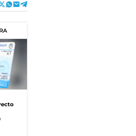
ORA
yecto
n