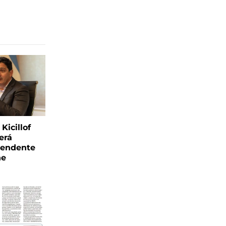
Kicillof
erá
tendente
ne