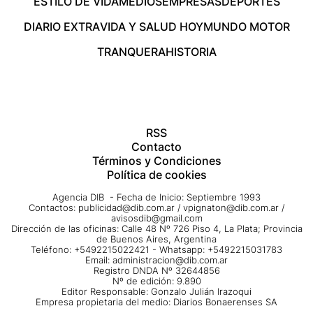
ESTILO DE VIDA
MEDIOS
EMPRESAS
DEPORTES
DIARIO EXTRA
VIDA Y SALUD HOY
MUNDO MOTOR
TRANQUERA
HISTORIA
RSS
Contacto
Términos y Condiciones
Política de cookies
Agencia DIB - Fecha de Inicio: Septiembre 1993
Contactos:
publicidad@dib.com.ar
/
vpignaton@dib.com.ar
/
avisosdib@gmail.com
Dirección de las oficinas: Calle 48 Nº 726 Piso 4, La Plata; Provincia
de Buenos Aires, Argentina
Teléfono: +5492215022421 - Whatsapp: +5492215031783
Email:
administracion@dib.com.ar
Registro DNDA Nº 32644856
Nº de edición: 9.890
Editor Responsable: Gonzalo Julián Irazoqui
Empresa propietaria del medio: Diarios Bonaerenses SA