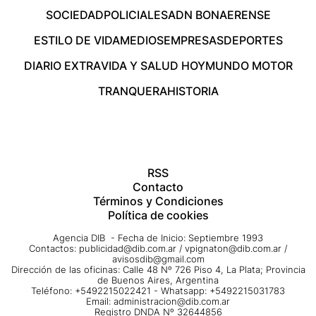
SOCIEDAD
POLICIALES
ADN BONAERENSE
ESTILO DE VIDA
MEDIOS
EMPRESAS
DEPORTES
DIARIO EXTRA
VIDA Y SALUD HOY
MUNDO MOTOR
TRANQUERA
HISTORIA
RSS
Contacto
Términos y Condiciones
Política de cookies
Agencia DIB - Fecha de Inicio: Septiembre 1993
Contactos:
publicidad@dib.com.ar
/
vpignaton@dib.com.ar
/
avisosdib@gmail.com
Dirección de las oficinas: Calle 48 Nº 726 Piso 4, La Plata; Provincia
de Buenos Aires, Argentina
Teléfono: +5492215022421 - Whatsapp: +5492215031783
Email:
administracion@dib.com.ar
Registro DNDA Nº 32644856