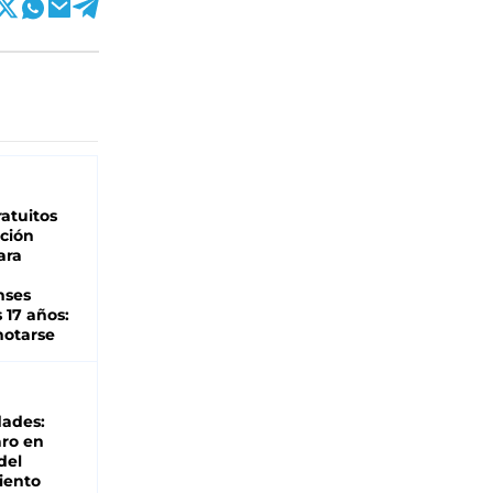
atuitos
ción
ara
nses
 17 años:
otarse
dades:
ro en
del
iento