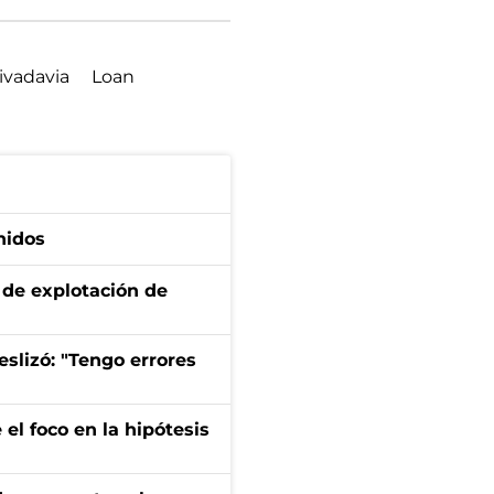
vadavia
Loan
nidos
de explotación de
eslizó: "Tengo errores
el foco en la hipótesis