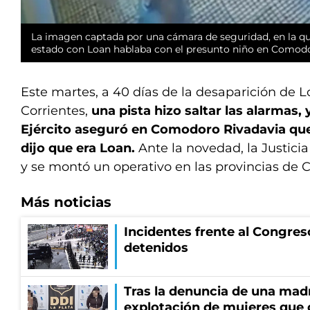
La imagen captada por una cámara de seguridad, en la qu
estado con Loan hablaba con el presunto niño en Comodo
Este martes, a 40 días de la desaparición de 
Corrientes,
una pista hizo saltar las alarmas,
Ejército aseguró en Comodoro Rivadavia que
dijo que era Loan.
Ante la novedad, la Justicia 
y se montó un operativo en las provincias de 
Más noticias
Incidentes frente al Congres
detenidos
Tras la denuncia de una mad
explotación de mujeres que 