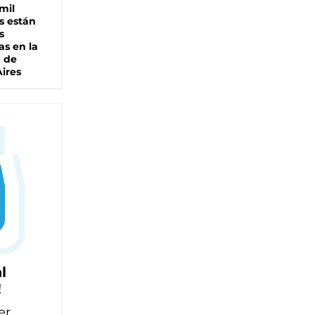
mil
s están
s
as en la
a de
ires
l
!
er,