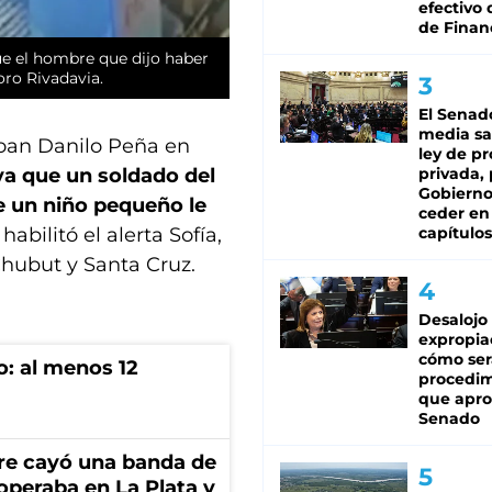
efectivo 
de Finan
e el hombre que dijo haber
ro Rivadavia.
El Senad
media sa
Loan Danilo Peña en
ley de p
privada, 
 ya que un soldado del
Gobierno
 un niño pequeño le
ceder en
capítulos
habilitó el alerta Sofía,
Chubut y Santa Cruz.
Desalojo
expropia
cómo ser
o: al menos 12
procedi
que apro
Senado
re cayó una banda de
operaba en La Plata y