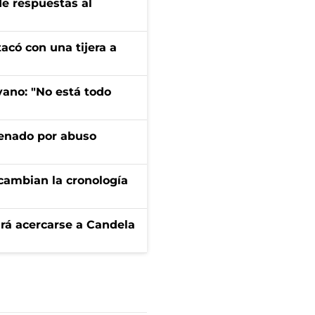
de respuestas al
tacó con una tijera a
yano: "No está todo
denado por abuso
cambian la cronología
rá acercarse a Candela