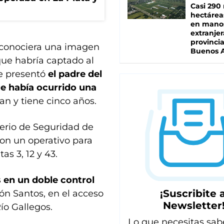
Casi 290 
hectárea
en mano
extranjer
provinci
e conociera una imagen
Buenos A
ue habría captado al
e presentó
el padre del
e había ocurrido una
an y tiene cinco años.
terio de Seguridad de
on un operativo para
as 3, 12 y 43.
 en un doble control
¡Suscribite a
ón Santos, en el acceso
Newsletter
ío Gallegos.
Lo que necesitas sab