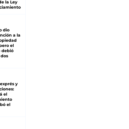
de la Ley
ciamiento
o dio
nción a la
ropiedad
pero el
 debió
 dos
 exprés y
ciones:
á el
miento
bó el