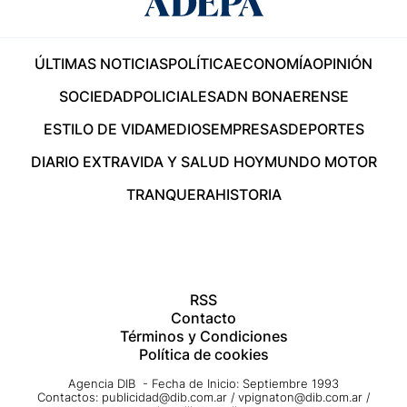
ÚLTIMAS NOTICIAS
POLÍTICA
ECONOMÍA
OPINIÓN
SOCIEDAD
POLICIALES
ADN BONAERENSE
ESTILO DE VIDA
MEDIOS
EMPRESAS
DEPORTES
DIARIO EXTRA
VIDA Y SALUD HOY
MUNDO MOTOR
TRANQUERA
HISTORIA
RSS
Contacto
Términos y Condiciones
Política de cookies
Agencia DIB - Fecha de Inicio: Septiembre 1993
Contactos:
publicidad@dib.com.ar
/
vpignaton@dib.com.ar
/