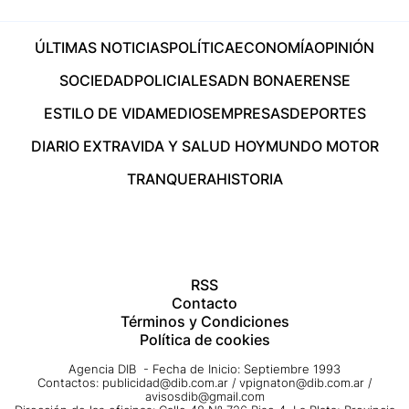
ÚLTIMAS NOTICIAS
POLÍTICA
ECONOMÍA
OPINIÓN
SOCIEDAD
POLICIALES
ADN BONAERENSE
ESTILO DE VIDA
MEDIOS
EMPRESAS
DEPORTES
DIARIO EXTRA
VIDA Y SALUD HOY
MUNDO MOTOR
TRANQUERA
HISTORIA
RSS
Contacto
Términos y Condiciones
Política de cookies
Agencia DIB - Fecha de Inicio: Septiembre 1993
Contactos:
publicidad@dib.com.ar
/
vpignaton@dib.com.ar
/
avisosdib@gmail.com