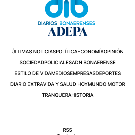
ÚLTIMAS NOTICIAS
POLÍTICA
ECONOMÍA
OPINIÓN
SOCIEDAD
POLICIALES
ADN BONAERENSE
ESTILO DE VIDA
MEDIOS
EMPRESAS
DEPORTES
DIARIO EXTRA
VIDA Y SALUD HOY
MUNDO MOTOR
TRANQUERA
HISTORIA
RSS